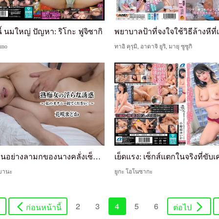
ี้ นมใหญ่ ปัญหา: ริโกะ ฟูจิซากิ
uno
ทาอิ คุรุมิ, อาดาจิ ยูริ, มายุ ซูซูกิ
การยั่วยวนอย่างลามกของนางคลั่งเซ็กส์ผู้ใหญ่ ~โปรด...
ิบานะ
ยูกะ โอโนซากะ
2
3
4
5
6
ก่อนหน้านี้
ต่อไป