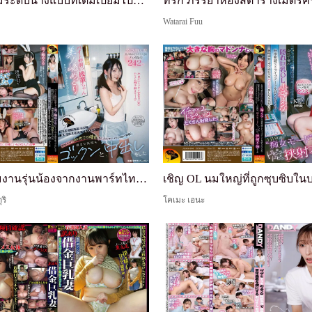
ความงามระดับนางแบบที่เต็มเปี่ยมไปด้วยเสน่ห์ทางเพศ...
Watarai Fuu
เพื่อนร่วมงานรุ่นน้องจากงานพาร์ทไทม์ของฉัน เมกุริ...
ริ
โคเมะ เอนะ