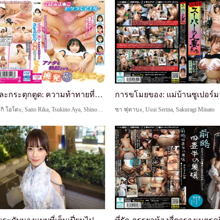
แหวกหีและกระตุกตูด: ความท้าทายที่จะทำให้คุณแข็งโด...
อิทสึวะ, มิซากิ โอโตะ, Sano Rika, Tsukino Aya, Shinomiya Momo
ซา ฟุตาบะ, Usui Serina, Sakuragi Minato