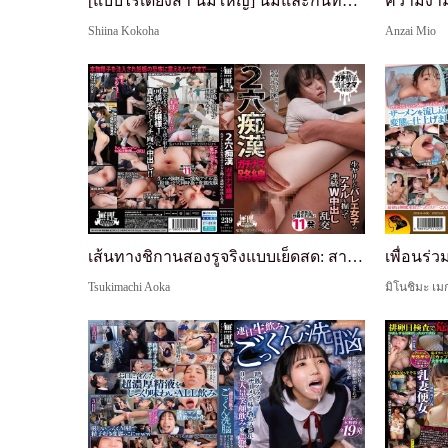
[แบบไร้เดียงสา นมใหญ่] นมและก้นทั้งคู่เต็มไปด้วยป...
Shiina Kokoha
Anzai Mio
เส้นทางชิกานสองรูจริงแบบเย็ดสด: สาวบัลเลต์ที่ถูกเ...
Tsukimachi Aoka
มิโนชิมะ เมกุ