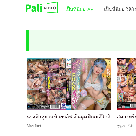
เป็นที่นิยม AV
เป็นที่นิยม วิดิโ
นางฟ้าหูยาว นิวฮาล์ฟ เย็ดตูด ฝึกเมสึโอจิ
Mari Ruri
ซูซูเนะ นิโก