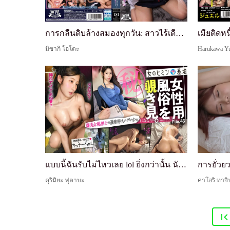
การกลืนดิบล้างสมองทุกวัน: สาวไร้เดียงสาที่ถูกสอนร...
เมียติดหน
มิซากิ โอโตะ
Harukawa Y
แบบนี้ฉันรับไม่ไหวเลย lol ยิ่งกว่านั้น นักบัญชีภา...
คุริมิยะ ฟุตาบะ
คาโอริ ทาจ