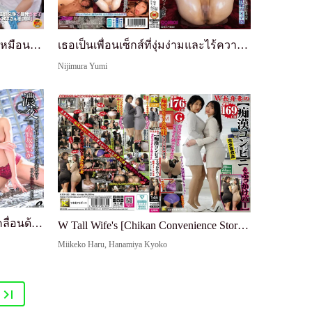
พยาบาลป้าที่จงใจใช้วิธีล้างหีที่เหมือนชักว่าวเพื่...
เธอเป็นเพื่อนเซ็กส์ที่งุ่มง่ามและไร้ความสามารถ (เ...
Nijimura Yumi
เย็ดแรง: เซ็กส์แตกในจริงที่ขับเคลื่อนด้วยสัญชาตญา...
W Tall Wife's [Chikan Convenience Store (Bukkake ...
Miikeko Haru, Hanamiya Kyoko