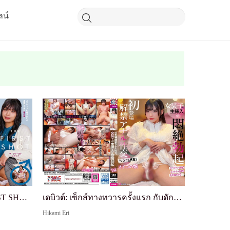
ลน์
สาวกับดักยิงครั้งแรก THE FIRST SHOT AV Debut Ako
เดบิวต์: เซ็กส์ทางทวารครั้งแรก กับดักคลั่งไคล้ด้ว...
Hikami Eri