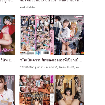
ที่รัก ภรรยาห้องสี่ตารางเมตรครึ่ง ยูกะริซัง อายุ ...
มือใหม่ระดับ B ชั้น 131 "พ่อคะ ขอโทษนะคะ" ไมกะซัง...
Yukimi Maika
เชิญ OL นมใหญ่ที่ถูกซุบซิบในบริษัท Ena Koume ไปเด...
"มันเป็นความผิดของเธอเองที่เปียกเมื่อถูกฉัน เลสเบ...
มินัทซึกิ ฮิคารุ, อารามุระ อาคาริ, โคเดะ มินามิ, Yorimoto Siori