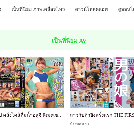
อ
เป็นที่นิยม ภาพเคลื่อนไหว
ดาวน์โหลดแอพ
ดูออนไ
เป็นที่นิยม AV
สมองทริป คลั่งไคล้ดื่มน้ำอสุจิ คิเมะเซกุ สาวนักกี...
ะ
มือสมัครเล่น