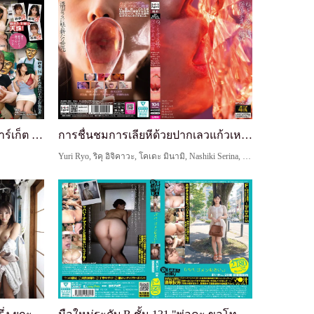
การขโมยของ: แม่บ้านซูเปอร์มาร์เก็ต ภรรยาอ้วนท้วน...
การชื่นชมการเลียหีด้วยปากเลวแก้วเหนียว
Yuri Ryo, ริคุ อิจิคาวะ, โคเดะ มินามิ, Nashiki Serina, คุรากิ ชิโอริ, Sugiura Minami, Yamamoto Kotone