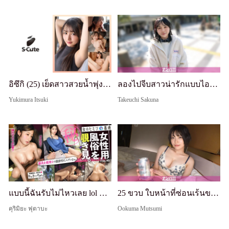
อิซึกิ (25) เย็ดสาวสวยน้ำพุ่งแตกใน
ลองไปจีบสาวน่ารักแบบไอดอลบริสุทธิ์! ตอนแรกเธอประหม่าและขี้อาย แต่ค่อยๆ ตื่นรู้เรื่องเซ็กส์! ขอโทษที่มันเสียวเกินไป lol เธอกำลังเรียนรู้เรื่องความเสียวและเสร็จหลายรอบ lol. จีบจริง ถ่ายครั้งแรก. 2331
Yukimura Itsuki
Takeuchi Sakuna
แบบนี้ฉันรับไม่ไหวเลย lol ยิ่งกว่านั้น นักบัญชีภาษีที่สวยเซ็กซี่มาก? มันเสียวเกินไป... สีหน้าของผู้หญิงที่เสียวสุดขีดกับควยต้องห้ามของผู้หญิงฉลาด ฉันทนไม่ไหว... ในท่าขี่ควย สะโพกเธอหมุนอย่างเสียว ควยเหมือนวัตถุและแตกเสียวแรง ฉันชอบมาก lol #FemaleBrothel #
25 ขวบ ใบหน้าที่ซ่อนเร้นของแฟนสาวที่วางพู่กัน ไฝเซ็กซี่ใต้ตาและนม F คัพขนาดใหญ่ - สเก็ตช์จุดสุดยอดของอาเคเนะ รับจริง ถ่ายครั้งแรก 2330
คุริมิยะ ฟุตาบะ
Ookuma Mutsumi