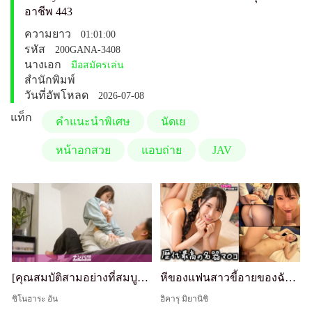
อาชีพ 443
ความยาว
01:01:00
รหัส
200GANA-3408
นางเอก
มือสมัครเล่น
สำนักพิมพ์
วันที่อัพโหลด
2026-07-08
แท็ก
คำแนะนำพิเศษ
นัดเย
หน้าอกสวย
แอบถ่าย
JAV
[คุณสมบัติสามอย่างที่สมบูรณ์แบบ: บรรยากาศดี ความอ่อนไหวดี นมดี] สาวที่กระตือรือร้นมากเกินไป ตกลงเร็วเกินไป หัวนมแข็งและขยับสะโพก lol เซ็กส์กล้องซ่อนหลังถูกพาไปที่ห้องเย็ดของนักล่าเหยื่อที่ช่ำชอง 446
หีของแฟนสาวขี้อายของฉันดีที่สุด เคยทำให้ฉันแตกมหาศาล - ฮิคารุจัง
ชิโนฮาระ อัน
ฮิคารุ มิยานิชิ