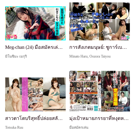
Meg-chan (24) มือสมัครเล่น Hoikoi・Erokyun・มือสมัครเล่น・เรียบร้อยและสะอาด・นมสวย・ผอมเพรียว・Hikikomori・แพ้แอลกอฮอล์・พุ่งน้ำ・คอสเพลย์・POV・สารคดี
การสังเกตมนุษย์: ชูการ์เบบี้ที่อมควยและเย็ดเพื่อการประเมินสูง ได้รับการประเมินหีที่ร้านเฉพาะทางรับซื้อแบรนด์เพื่อเงิน
มิโนชิมะ เมกุริ
Minato Haru, Oozora Taiyou
สาวตาโตบริสุทธิ์ปล่อยสลัตที่ซ่อนอยู่เต็มที่ผ่านการจับคู่ ◆ ความต้องการที่สะสมมากเกินไปและระเบิด ◆ ประเภทบริสุทธิ์ยิ้มน่ารักสัมผัสควยทันที เลียหัวนมและเสร็จทันที! การช่วยตัวเองด้วยโรเตอร์ → บริการอมควยด้วยไวเบอร์หนา → เย็ดดิบ ลูกสูบปีศาจ แตกในซ้ำๆ! รัดคอแล
มุ่งเป้าหมายภรรยาที่หงุดหงิดทางเพศและพากลับบ้าน! แอบถ่ายครบถ้วนจนกระทั่งพวกเธอเย็ดที่บ้านของหนุ่มหล่อ - คอมไพล์พิเศษของแม่บ้านมือสมัครเล่นที่เชื่อง่าย 4 คน
Totsuka Ruu
มือสมัครเล่น