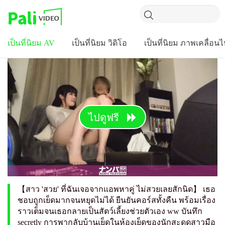
เป็นที่นิยม AV
เป็นที่นิยม วิดิโอ
เป็นที่นิยม ภาพเคลื่อน
ไปดูฟรี
【สาว 'สวย' ที่ฉันเจอจากแอพหาคู่ ไม่สวยเลยสักนิด】 เธอ
ชอบถูกเย็ดมากจนหยุดไม่ได้ ยืนยันคอร์สทั้งคืน พร้อมเรื่อง
ราวเต็มจนเธอกลายเป็นสัตว์เลี้ยงช่วยตัวเอง ww บันทึก
secretly การพากลับบ้านเย็ดในห้องเย็ดของนักสะดุดสาวมือ