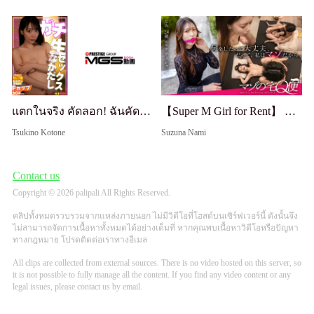
แตกในจริง คัดลอก! ฉันคัดลอกหีที่ฉันแตกในเมียสวยจากฮิโรโอะ♡
【Super M Girl for Rent】 รัดคอฉันแรงจนหายใจไม่ออก... พวกผู้ชายนอกบ้านนี่ขี้ขลาดไปหมดเลยเหรอ? ฉันอยากได้แรงกว่านี้อีก! สาวๆ อยากได้ความตื่นเต้น ใช้ฉันตามใจจนกว่าเวลาจะหมด—M พร้อมสำหรับทุกอย่าง เพราะเธอเป็น M... 【Masochist's Home Q Delivery】
Tsukino Kotone
Suzuna Nami
Contact us
Copyright © 2026 palipali All Rights Reserved.
คลิปทั้งหมดรวบรวมจากแหล่งภายนอก ไม่มีวิดีโอที่โฮสต์บนเซิร์ฟเวอร์นี้ ดังนั้นจึง
ไม่สามารถจัดการเนื้อหาทั้งหมดได้อย่างเต็มที่ หากคุณพบเนื้อหาวิดีโอหรือปัญหา
ทางกฎหมาย โปรดติดต่อเราทางอีเมล
All clips are collected from external sources. There is no video hosted on this server, so
it is not possible to fully manage all the content. If you find any video content or any
legal issues, please contact us by email.