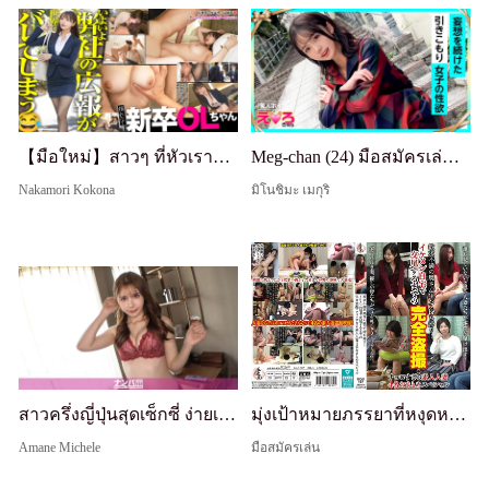
【มือใหม่】สาวๆ ที่หัวเราะบ่อยๆ นี่แหละดีที่สุด!! คุณคงคิดว่า PR ที่เคยเป็นนักเรียนเก่งๆ ถูกจ้างมาเพราะหน้าตา 100% ใช่ไหม? ไม่เลย เมื่อคุยกับเธอแล้วจะรู้ว่าเธอคิดเร็วมาก lol
Meg-chan (24) มือสมัครเล่น Hoikoi・Erokyun・มือสมัครเล่น・เรียบร้อยและสะอาด・นมสวย・ผอมเพรียว・Hikikomori・แพ้แอลกอฮอล์・พุ่งน้ำ・คอสเพลย์・POV・สารคดี
Nakamori Kokona
มิโนชิมะ เมกุริ
สาวครึ่งญี่ปุ่นสุดเซ็กซี่ ง่ายเกินไป lololol มีเลือดต่างชาติในร่างกายที่เซ็กซี่สุดๆ bon appétit!! ถึงเวลาจัดจริงๆ!! ฉันจะกลืนกินนมใหญ่และหีสวยอย่างละโมบ! ดีมาก ดีเกินไป! จริงๆ เก็บตัว ถ่ายครั้งแรก 2329
มุ่งเป้าหมายภรรยาที่หงุดหงิดทางเพศและพากลับบ้าน! แอบถ่ายครบถ้วนจนกระทั่งพวกเธอเย็ดที่บ้านของหนุ่มหล่อ - คอมไพล์พิเศษของแม่บ้านมือสมัครเล่นที่เชื่อง่าย 4 คน
Amane Michele
มือสมัครเล่น