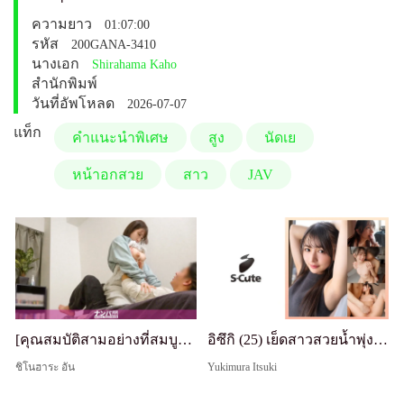
ความยาว
01:07:00
รหัส
200GANA-3410
นางเอก
Shirahama Kaho
สำนักพิมพ์
วันที่อัพโหลด
2026-07-07
แท็ก
คำแนะนำพิเศษ
สูง
นัดเย
หน้าอกสวย
สาว
JAV
[คุณสมบัติสามอย่างที่สมบูรณ์แบบ: บรรยากาศดี ความอ่อนไหวดี นมดี] สาวที่กระตือรือร้นมากเกินไป ตกลงเร็วเกินไป หัวนมแข็งและขยับสะโพก lol เซ็กส์กล้องซ่อนหลังถูกพาไปที่ห้องเย็ดของนักล่าเหยื่อที่ช่ำชอง 446
อิซึกิ (25) เย็ดสาวสวยน้ำพุ่งแตกใน
ชิโนฮาระ อัน
Yukimura Itsuki