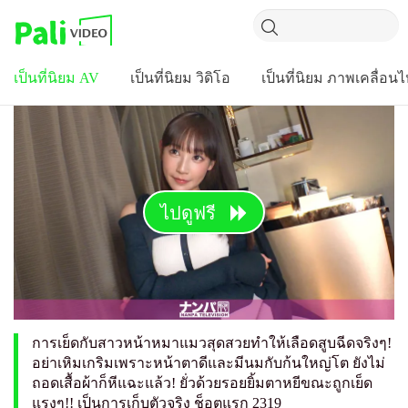
เป็นที่นิยม AV
เป็นที่นิยม วิดิโอ
เป็นที่นิยม ภาพเคลื่อน
ไปดูฟรี
การเย็ดกับสาวหน้าหมาแมวสุดสวยทำให้เลือดสูบฉีดจริงๆ!
อย่าเหิมเกริมเพราะหน้าตาดีและมีนมกับก้นใหญ่โต ยังไม่
ถอดเสื้อผ้าก็หีแฉะแล้ว! ยั่วด้วยรอยยิ้มตาหยีขณะถูกเย็ด
แรงๆ!! เป็นการเก็บตัวจริง ช็อตแรก 2319