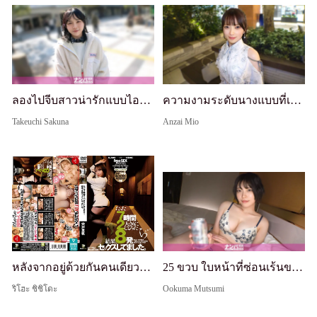
ลองไปจีบสาวน่ารักแบบไอดอลบริสุทธิ์! ตอนแรกเธอประหม่าและขี้อาย แต่ค่อยๆ ตื่นรู้เรื่องเซ็กส์! ขอโทษที่มันเสียวเกินไป lol เธอกำลังเรียนรู้เรื่องความเสียวและเสร็จหลายรอบ lol. จีบจริง ถ่ายครั้งแรก. 2331
ความงามระดับนางแบบที่เต็มเปี่ยมไปด้วยเสน่ห์ทางเพศ! รอยยิ้มและสายตาเหมือนเทพธิดา พร้อมร่างกายที่เพรียวบางอย่างสมบูรณ์แบบ ล่อลวงและน่าหลงใหล! เพลิดเพลินกับสายตากับความงามเส้นโค้งสุดขีดระดับตำนาน! [ถ่ายครั้งแรก] สมัคร AV ผ่านเน็ต → ถ่ายประสบการณ์ AV 2597
Takeuchi Sakuna
Anzai Mio
หลังจากอยู่ด้วยกันคนเดียวเพียง 7 ชั่วโมง... เราก็เย็ดกันถึง 8 ครั้ง Riho Kikuchi
25 ขวบ ใบหน้าที่ซ่อนเร้นของแฟนสาวที่วางพู่กัน ไฝเซ็กซี่ใต้ตาและนม F คัพขนาดใหญ่ - สเก็ตช์จุดสุดยอดของอาเคเนะ รับจริง ถ่ายครั้งแรก 2330
ริโฮะ ชิชิโดะ
Ookuma Mutsumi