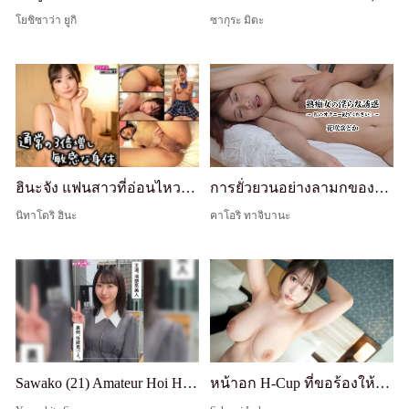
โยชิซาว่า ยูกิ
ซากุระ มิตะ
ฮินะจัง แฟนสาวที่อ่อนไหวและเสียวของฉันที่ระลึกถึงประสบการณ์ในอดีตและมีความอ่อนไหวมากขึ้นสามเท่าของปกติ
การยั่วยวนอย่างลามกของนางคลั่งเซ็กส์ผู้ใหญ่ ~โปรดดูฉันช่วยตัวเอง!~ - มาดอกะ ฮานาซากิ
นิทาโดริ ฮินะ
คาโอริ ทาจิบานะ
Sawako (21) Amateur Hoi Hoi Z - สมัครเล่น, สารคดี, เซ็กส์ POV, สาวสวย, ไร้เดียงสา, หน้าอกใหญ่, ผิวขาว, น้ำแตกใส่หน้า
หน้าอก H-Cup ที่ขอร้องให้บีบ! เธอมักจะให้บริการนวดนมในการมีเซ็กส์โดยใช้อาวุธธรรมชาติของเธอ! เมื่อตื่นเต้น เธอเปียกกางเกงในอย่างทั่วถึงและทำให้รูตูดกระตุก!! [ถ่ายครั้งแรก] สมัคร AV ออนไลน์ → ถ่ายประสบการณ์ AV 2599