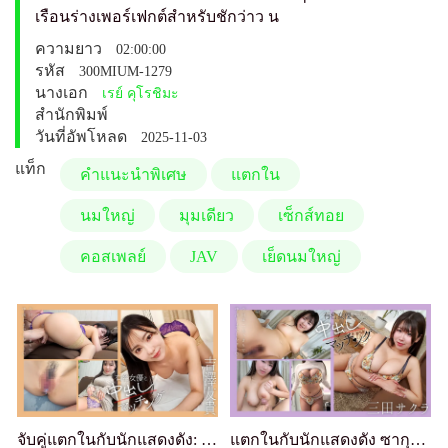
เรือนร่างเพอร์เฟกต์สำหรับชักว่าว น
ความยาว
02:00:00
รหัส
300MIUM-1279
นางเอก
เรย์ คุโรชิมะ
สำนักพิมพ์
วันที่อัพโหลด
2025-11-03
แท็ก
คำแนะนำพิเศษ
แตกใน
นมใหญ่
มุมเดียว
เซ็กส์ทอย
คอสเพลย์
JAV
เย็ดนมใหญ่
จับคู่แตกในกับนักแสดงดัง: โยชิซาวะ โทโมกิ
แตกในกับนักแสดงดัง ซากุระ มิตะ