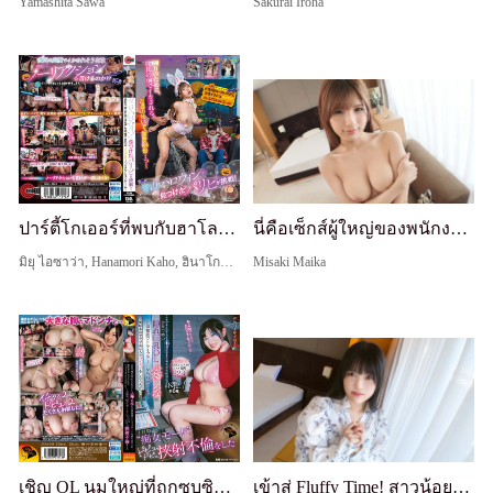
Yamashita Sawa
Sakurai Iroha
ปาร์ตี้โกเออร์ที่พบกับฮาโลวีนในอาโอยามะรับความท้าทาย! เกมไม่ตอบสนอง 1 ล้านเยน หากแฟนสาวอกใหญ่สามารถทนต่อสิ่งที่ทำกับเธอได้!
นี่คือเซ็กส์ผู้ใหญ่ของพนักงานร้านเสื้อผ้าที่สวยงามอย่างน่าทึ่งและมีหุ่นที่ยอดเยี่ยม! แม้ว่าเธอจะเป็นความงามที่เย็นชา แต่เธอกลายเป็นหวานและติดใจระหว่างเซ็กส์?! ช่องว่าง moe นั้นรุนแรง แต่เทคนิคเซ็กส์ของเธอก็บ้าไปเลย lol ฉันจบลงด้วยการยิงน้ำเยอะมากบนร่างกาย
มิยุ ไอซาว่า, Hanamori Kaho, ฮินาโกะ มัตสึอิ
Misaki Maika
เชิญ OL นมใหญ่ที่ถูกซุบซิบในบริษัท Ena Koume ไปเดทขับรถโดยอ้างเป็นการปรึกษางาน... ถูกความตื่นเต้นครอบงำ มุ่งหน้าไปยังโรงแรมเลิฟ และหลังจากอมควยด้วยนม เธอจุดประกายโหมดสลัตจำกัดหนึ่งวัน นำไปสู่การมีเซ็กส์นอกใจแตกในซ้ำๆ
เข้าสู่ Fluffy Time! สาวน้อยอ่อนโยนที่ทำงานในร้านดอกไม้แสนอบอุ่นและนุ่มฟูสมัครแล้ว! เปลี่ยนจากบรรยากาศนุ่มนวลไปอย่างสิ้นเชิง! ดูดคุณจากบนลงล่างเหมือนเครื่องดูดฝุ่น! บานสะพรั่งดุเดือดเกินขีดจำกัดของความต้องการทางเพศ! คุณยังไม่รู้จักร้านดอกไม้จริงๆ! [ถ่ายคร