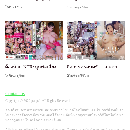
โคเมะ เอนะ
Shiromiya Moe
ต้องห้าม NTR: ถูกพ่อเลี้ยงจับได้ว่าชู้สาว... การดูแลที่ผิดศีลธรรม
กิจการครอบครัวเวลาอาบน้ำ ~ตั้งแต่พี่ชายมาอยู่ด้วย ภรรยาที่ชอบอาบน้ำของฉันก็ใช้เวลาอาบน้ำนานขึ้น...~ รีริโกะ คิโนชิตะ
โยชิเนะ ยูริอะ
คิโนชิตะ ริริโกะ
Contact us
Copyright © 2026 palipali All Rights Reserved.
คลิปทั้งหมดรวบรวมจากแหล่งภายนอก ไม่มีวิดีโอที่โฮสต์บนเซิร์ฟเวอร์นี้ ดังนั้นจึง
ไม่สามารถจัดการเนื้อหาทั้งหมดได้อย่างเต็มที่ หากคุณพบเนื้อหาวิดีโอหรือปัญหา
ทางกฎหมาย โปรดติดต่อเราทางอีเมล
All clips are collected from external sources. There is no video hosted on this server, so