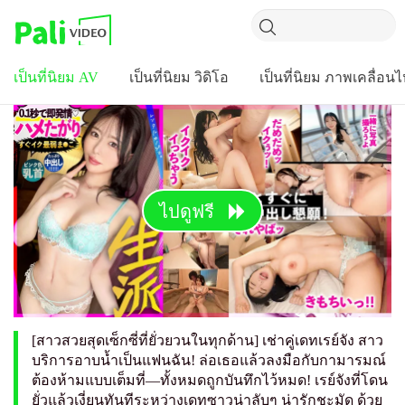
เป็นที่นิยม AV
เป็นที่นิยม วิดิโอ
เป็นที่นิยม ภาพเคลื่อน
ไปดูฟรี
[สาวสวยสุดเซ็กซี่ที่ยั่วยวนในทุกด้าน] เช่าคู่เดทเรย์จัง สาว
บริการอาบน้ำเป็นแฟนฉัน! ล่อเธอแล้วลงมือกับกามารมณ์
ต้องห้ามแบบเต็มที่—ทั้งหมดถูกบันทึกไว้หมด! เรย์จังที่โดน
ยั่วแล้วเงี่ยนทันทีระหว่างเดทซาวน่าลับๆ น่ารักชะมัด ด้วย