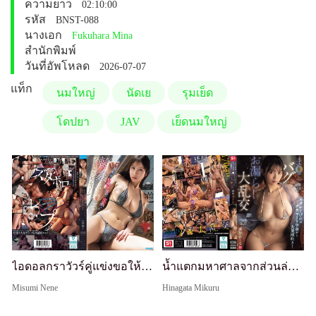
ความยาว
02:10:00
รหัส
BNST-088
นางเอก
Fukuhara Mina
สำนักพิมพ์
วันที่อัพโหลด
2026-07-07
แท็ก
นมใหญ่
นัดเย
รุมเย็ด
โดปยา
JAV
เย็ดนมใหญ่
ไอดอลกราวัวร์คู่แข่งขอให้ข่มขืนแก้แค้นเพราะอิจฉาความงามที่ล้นหลามและสไตล์ที่สมบูรณ์แบบ: ราชินีกราวัวร์สวย มิตสึสึมิ เนเน่ ถูกแอบดูและรุมเย็ดในชุดว่ายน้ำลามกระหว่างการถ่ายวิดีโอภาพ
น้ำแตกมหาศาลจากส่วนล่างที่สง่างามด้วยเอวสุดขีด! หีรั่วในรุมเย็ดใหญ่ มิคุรุ ฮินากาตะ
Misumi Nene
Hinagata Mikuru