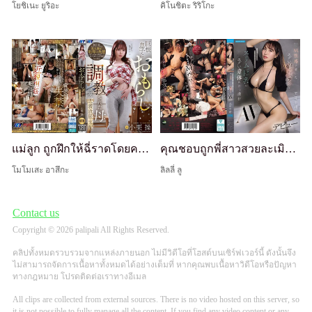
โยชิเนะ ยูริอะ
คิโนชิตะ ริริโกะ
แม่ลูก ถูกฝึกให้ฉี่ราดโดยควยลูกชายขนาดใหญ่ "ขอโทษนะ มันน่าอายมาก..." การครอบงำด้วยการฉี่แบบรักต้องห้ามที่น่าอับอาย
คุณชอบถูกพี่สาวสวยละเมิดไหม? อัจฉริยะที่มีเทคนิคดอมินาทริกซ์สุดขีดที่ฝึกฝนมาจากสถานที่ M-sensual ชื่อดังในคันไซ และร่างกายเข้มข้นด้วยหน้าอกใหญ่เพรียวบาง ชิฮิโระ มิโคโตะ เดบิวต์ AV
โมโมเสะ อาสึกะ
ลิลลี่ ลู
Contact us
Copyright © 2026 palipali All Rights Reserved.
คลิปทั้งหมดรวบรวมจากแหล่งภายนอก ไม่มีวิดีโอที่โฮสต์บนเซิร์ฟเวอร์นี้ ดังนั้นจึง
ไม่สามารถจัดการเนื้อหาทั้งหมดได้อย่างเต็มที่ หากคุณพบเนื้อหาวิดีโอหรือปัญหา
ทางกฎหมาย โปรดติดต่อเราทางอีเมล
All clips are collected from external sources. There is no video hosted on this server, so
it is not possible to fully manage all the content. If you find any video content or any