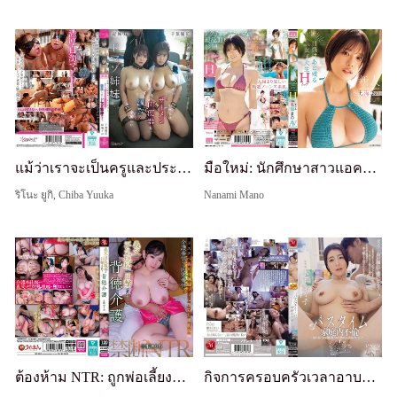
แม้ว่าเราจะเป็นครูและประธานสภานักเรียน แต่เราก็เป็นพี่น้องมาซอคิสต์ที่อยากถูกฝึกให้เป็นโถปัสสาวะเนื้อน้ำอสุจิ Rie Yuki, Yuka Chiba
มือใหม่: นักศึกษาสาวแอคทีฟที่มีรอยแทนเหลืออยู่, เดบิวต์ AV เอ็กซ์คลูซีฟ H-Cup มานโน นานามิ!
ริโนะ ยูกิ, Chiba Yuuka
Nanami Mano
ต้องห้าม NTR: ถูกพ่อเลี้ยงจับได้ว่าชู้สาว... การดูแลที่ผิดศีลธรรม
กิจการครอบครัวเวลาอาบน้ำ ~ตั้งแต่พี่ชายมาอยู่ด้วย ภรรยาที่ชอบอาบน้ำของฉันก็ใช้เวลาอาบน้ำนานขึ้น...~ รีริโกะ คิโนชิตะ