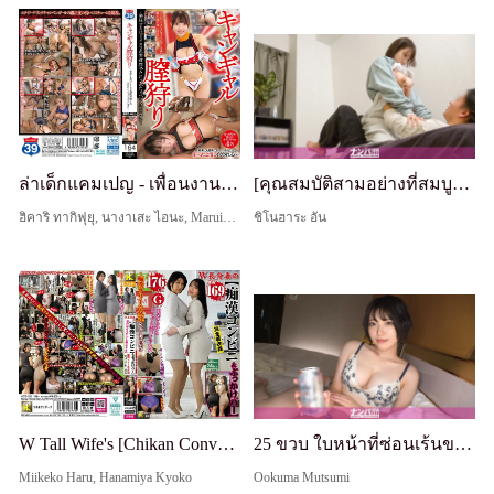
ล่าเด็กแคมเปญ - เพื่อนงานอีเวนต์ที่ถูกทำให้บ้าไปด้วยการเสร็จและถูกทำให้เสื่อมเสียด้วยน้ำอสุจิที่โหดร้าย
[คุณสมบัติสามอย่างที่สมบูรณ์แบบ: บรรยากาศดี ความอ่อนไหวดี นมดี] สาวที่กระตือรือร้นมากเกินไป ตกลงเร็วเกินไป หัวนมแข็งและขยับสะโพก lol เซ็กส์กล้องซ่อนหลังถูกพาไปที่ห้องเย็ดของนักล่าเหยื่อที่ช่ำชอง 446
ฮิคาริ ทากิฟุยุ, นางาเสะ ไอนะ, Maruishi Rea, ซากุระ มาฮิ
ชิโนฮาระ อัน
W Tall Wife's [Chikan Convenience Store (Bukkake Bar)] โปรดสัมผัสฉันได้ทุกที่ทุกเวลาในร้าน ・ Chikan-free women Kyoko (Koharu
25 ขวบ ใบหน้าที่ซ่อนเร้นของแฟนสาวที่วางพู่กัน ไฝเซ็กซี่ใต้ตาและนม F คัพขนาดใหญ่ - สเก็ตช์จุดสุดยอดของอาเคเนะ รับจริง ถ่ายครั้งแรก 2330
Miikeko Haru, Hanamiya Kyoko
Ookuma Mutsumi