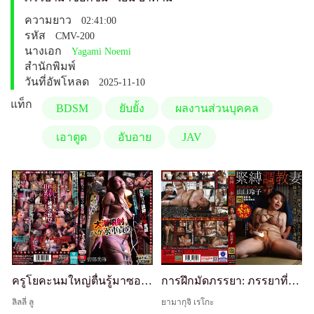
ความยาว
02:41:00
รหัส
CMV-200
นางเอก
Yagami Noemi
สำนักพิมพ์
วันที่อัพโหลด
2025-11-10
แท็ก
BDSM
ยับยั้ง
ผลงานส่วนบุคคล
เอาตูด
อับอาย
JAV
ครูโยคะนมใหญ่ตื่นรู้มาซอค: ทรมานแปรงกังหันน้ำพุ่งมหาศาล - อาโอนะ มิกะ
การฝึกมัดภรรยา: ภรรยาที่ถูกสละเพื่อชดใช้หนี้ของสามีขยะ. ร่างกายของเธอถูกพัฒนาและเหตุผลกำลังพังทลาย. เรโกะ ยามากูจิ
ลิลลี่ ลู
ยามากุจิ เรโกะ