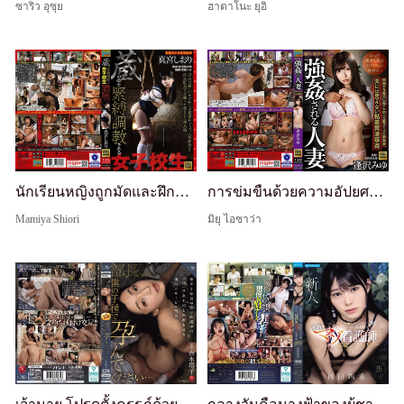
ซาริว อุซุย
ฮาตาโนะ ยุอิ
นักเรียนหญิงถูกมัดและฝึกในห้องเก็บของ: ลุงใจดีข้างบ้านคืออาชญากรโรคจิตบิดเบี้ยว!! เด็กสาวบริสุทธิ์ถูกจับตัวไป กักขัง มัดและถูกข่มขืน - ชิโอริ มามิยะ
การข่มขืนด้วยความอัปยศที่กรี๊ดร้อง: ภรรยาที่ถูกบังคับ. ภรรยาใหม่ที่เปราะบางซึ่งเรียนรู้ที่จะถูกพ่อตาที่อยู่ด้วยกันล่วงเกิน. การข่มขืนด้วยความอัปยศที่เหนียวเหนอะและครอบงำซึ่งเธอไม่สามารถบอกสามีได้. มิยู ไอซาวะ
Mamiya Shiori
มิยุ ไอซาว่า