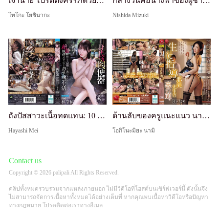
เจ้านาย โปรดตั้งครรภ์ด้วยเมล็ดพันธุ์ของฉัน... บริการผสมเทียมโอที ที่มือใหม่ปีสองทำให้เจ้านายหญิงที่คุกคามด้วยอำนาจตั้งครรภ์ ซึ่งกำลังพยายามมีลูก
กลางวันคือนางฟ้าของผู้ชาย กลางคืนคือทาสของผู้ชาย พยาบาลมาซอคิสต์สุดพิเศษที่พบความสุขสูงสุดในความเจ็บปวดและความทุกข์ทรมาน การฝึกซ้อม AV เดบิวต์ มิซึกิ นิชิดะ
โทโกะ โยชินากะ
Nishida Mizuki
ถังปัสสาวะเนื้อทดแทน: 10 วันแห่งการกักขังกับยากูซ่าชรา ที่ไม่รู้จักพอและยังคงพุ่งออกมาไม่ว่าจะกี่ครั้ง - เมอิ ฮายาชิ
ด้านลับของครูแนะแนว นามิ-เซนเซย์ ที่มีเพียงฉันในฐานะตัวแทนชั้นเรียนเท่านั้นที่รู้ หลังเลิกเรียน ครูหญิงที่จริงจังที่สุดในโรงเรียนหมกมุ่นกับการเปิดเผยตัวเองในบริเวณโรงเรียน—
Hayashi Mei
โอกิโนะมิยะ นามิ
Contact us
Copyright © 2026 palipali All Rights Reserved.
คลิปทั้งหมดรวบรวมจากแหล่งภายนอก ไม่มีวิดีโอที่โฮสต์บนเซิร์ฟเวอร์นี้ ดังนั้นจึง
ไม่สามารถจัดการเนื้อหาทั้งหมดได้อย่างเต็มที่ หากคุณพบเนื้อหาวิดีโอหรือปัญหา
ทางกฎหมาย โปรดติดต่อเราทางอีเมล