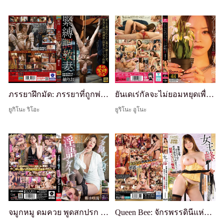
ภรรยาฝึกมัด: ภรรยาที่ถูกพ่อต้ามัดแทนแม่ตาที่เสียชีวิต ความโน้มเอียงแบบมาซอคิสม์ของเธอเบ่งบานภายใต้การฝึกเชือกบังคับ ชิบาริ โอ
ยันเดเร่กัลจะไม่ยอมหยุดเพื่อได้เขา: ความรักที่สวยงามและอันตรายเหมือนดอกสโนว์ดรอป โดย นารุโมะ รุกะ
ยูกิโนะ ริโอะ
ยูริโนะ อูโนะ
จมูกหมู ดมควย พูดสกปรก มาดาม อุซุย ซากุรุ
Queen Bee: จักรพรรดินีแห่งความเสียว, ราชินียูอิ-ซามะ ทำลายผู้ชาย M ให้กลายเป็นเมสุอิกิด้วยรอยยิ้มปีศาจและร่างกายที่อวบอิ่ม - ยูอิ ฮาตาโนะ