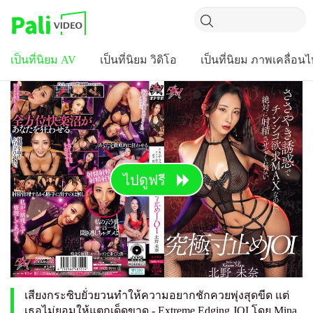
เป็นที่นิยม AV
เป็นที่นิยม วิดิโอ
เป็นที่นิยม ภาพเคลื่อน
ไปดูฟรี
เสียงกระซิบยั่วยวนทำให้ความอยากชักควยพุ่งสุดขีด แต่
เธอไม่ยอมให้แตกเด็ดขาด - Extreme Edging JOI โดย Mina