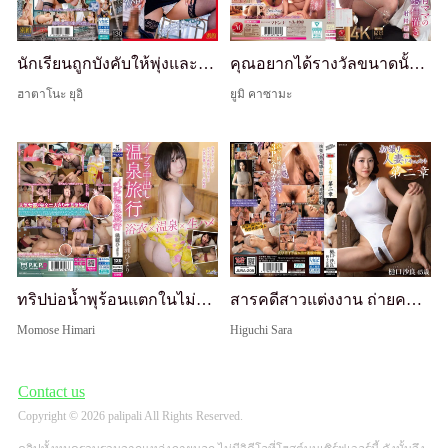
นักเรียนถูกบังคับให้พุ่งและรั่วน้ำเงี่ยนซ้ำๆ ผ่านการขอบเข้มข้นและการขอบซ้ำๆ ของครูสาวที่สวยในบทเรียนเสริม ครูสาวหื่นที่เล่นกับพวกเขาด้วยการถึงจุดสุดยอดที่พัง
คุณอยากได้รางวัลขนาดนั้นเลยเหรอ? การควบคุมการหลั่งน้ำอสุจิจากการลงโทษของแม่ที่เข้มงวดเกินไป
ฮาตาโนะ ยุอิ
ยูมิ คาซามะ
ทริปบ่อน้ำพุร้อนแตกในไม่ใส่เสื้อใน โมโมเสะ ฮิมาริ
สารคดีสาวแต่งงาน ถ่ายครั้งแรก บทที่ 2: ซาร่า ฮาชิกูจิ
Momose Himari
Higuchi Sara
Contact us
Copyright © 2026 palipali All Rights Reserved.