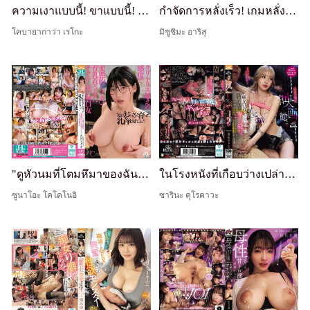
ความเงาแบบนี้! ขาแบบนี้! เสน่ห์ทางเพศแบบนี้! ถุงน่องไม่มีกางเกงในลื่นๆ สาวพูดสกปรก Reiko Kobayakawa
กำจัดการหลั่งเร็ว! เกมหลั่งฉับพลัน - แม้แต่หนุ่ม M ที่หลั่งเร็วก็ถูกนักแสดงสาวฝีมือเทพ 'Alice Oto' กลับมาจีบ!! ถ้าคุณทนเทคนิคอันชำนาญของเธอได้... พิเศษด้วยการหลั่งต่อเนื่องผ่านการกระแทกก้นด้วยลูกสูบที่รับประกันการระเบิดมากขึ้น
โคบายากาว่า เรโกะ
มิซูชิมะ อาริสุ
"ดูหัวนมที่โตมหึมาของฉัน!" ผู้หญิงเงียบขรึมที่หมกมุ่นกับการถึงจุดสุดยอดจากหัวนม หัวนมที่พัฒนาขนาดมหึมาอย่างผิดเพี้ยนของเธออวดอ้างความไวที่เหนือกว่าคลิตอริส
ในโรงหนังที่เกือบว่างเปล่า... ฉันโฟกัสอะไรไม่ได้เลยนอกจากจะแตก เพราะสาวบลอนด์ผอมๆ นมใหญ่ที่นั่งข้างๆ คอยแกล้งหัวนมและควยฉัน... Sarina Momonaga
ซูนาโอะ โคโคโนอิ
ซารินะ คุโรคาวะ