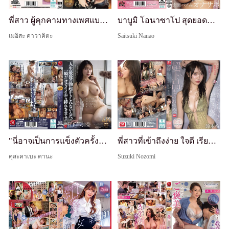
พี่สาว ผู้คุกคามทางเพศแบบย้อนกลับเป็นนิสัย เป็นสัตว์ประหลาดแห่งความใคร่ที่ตื่นเต้นได้เฉพาะจากการมีเซ็กส์ที่ทำงาน มิยู โอโทริ
บาบูมิ โอนาซาโป สุดยอดที่ละลายสมองของคุณ โตโรโตโร ทุกครั้งที่เสร็จ ด้วยคำพูดสกปรกแบบแม่หวานๆ - Ayatsuki Nanao
เมอิสะ คาวาคิตะ
Saitsuki Nanao
"นี่อาจเป็นการแข็งตัวครั้งสุดท้ายในชีวิตของฉัน ดังนั้นให้ฉันสอดเข้าไปสักครู่!!" รู้สึกสงสารพ่อสามีที่เป็นโรคหย่อนสมรรถภาพทางเพศ ฉันจึงไปแช่น้ำร่วมกับเขา แต่แล้วเขาก็แข็งตัวเต็มที่อย่างไม่คาดคิด เคมีของเราดีมาก จนก่อนที่ฉันจะรู้ตัว ฉันก็กำลังขี่เขาอย่างดุเ
พี่สาวที่เข้าถึงง่าย ใจดี เรียบง่าย กลายเป็นบ้าไปกับการจูบ — จูบลิ้นลึกๆ น้ำลายเยิ้ม ~ เซ็กส์หยาบคายสุดๆ กับพี่สาวที่รัก
คุสะคาเบะ คานะ
Suzuki Nozomi