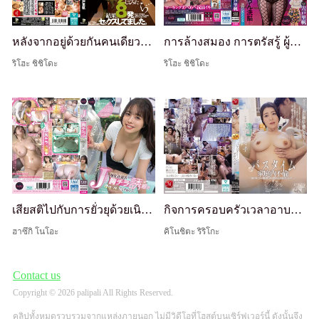
หลังจากอยู่ด้วยกันคนเดียวเพียง 7 ชั่วโมง... เราก็เย็ดกันถึง 8 ครั้ง Riho Kikuchi
การล้างสมอง การตรัสรู้ ผู้ทำลายจิตใจ: ในฐานะผู้ต่ำที่สุดในระบบวรรณะครอบครัว ฉันได้ดำเนินการล้างสมองครอบครัวด้วยแว่นตาลึกลับ... ฮิเมโด ริฮาคุ
ริโฮะ ชิชิโดะ
ริโฮะ ชิชิโดะ
เสียสติไปกับการยั่วยุด้วยเนินอกของพนักงาน J-Cup ที่ไม่รู้ตัว... Noa Hazuki
กิจการครอบครัวเวลาอาบน้ำ ~ตั้งแต่พี่ชายมาอยู่ด้วย ภรรยาที่ชอบอาบน้ำของฉันก็ใช้เวลาอาบน้ำนานขึ้น...~ รีริโกะ คิโนชิตะ
ฮาซึกิ โนโอะ
คิโนชิตะ ริริโกะ
Contact us
Copyright © 2026 palipali All Rights Reserved.
คลิปทั้งหมดรวบรวมจากแหล่งภายนอก ไม่มีวิดีโอที่โฮสต์บนเซิร์ฟเวอร์นี้ ดังนั้นจึง