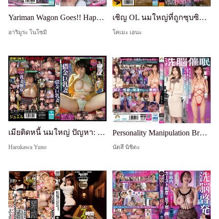
Yariman Wagon Goes!! Happening A Go-Go!! การเดินทางแปลกประหลาดของโนโซมิ อาริมูระ และลิซ - แจ็คพอตติดต่อกันโดยไม่คาดคิด!? การเก็บคนที่มุมถนนกับชายหญิงที่ผสมปนเปกันในความใคร่ล่องเรือ!!
เชิญ OL นมใหญ่ที่ถูกซุบซิบในบริษัท Ena Koume ไปเดทขับรถโดยอ้างเป็นการปรึกษางาน... ถูกความตื่นเต้นครอบงำ มุ่งหน้าไปยังโรงแรมเลิฟ และหลังจากอมควยด้วยนม เธอจุดประกายโหมดสลัตจำกัดหนึ่งวัน นำไปสู่การมีเซ็กส์นอกใจแตกในซ้ำๆ
อาริมูระ โนโซมิ
โคเมะ เอนะ
เมียติดหนี้ นมใหญ่ ปัญหา: ริโกะ ฟูจิซากิ
Personality Manipulation Brainwashing Hypnosis 「Even If I'm Incompetent, I'm a Genius President Who Can Handle It」 ~The Arrogant Second-Generation Female President Is Turned Into a Grinning Meat Slave and Shipped Out by Her Errand Boy Employee Using a Hyp
Harukawa Yuno
นัตสึ นิชิดะ