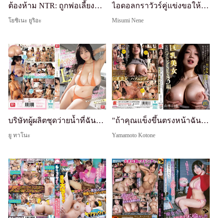
ต้องห้าม NTR: ถูกพ่อเลี้ยงจับได้ว่าชู้สาว... การดูแลที่ผิดศีลธรรม
ไอดอลกราวัวร์คู่แข่งขอให้ข่มขืนแก้แค้นเพราะอิจฉาความงามที่ล้นหลามและสไตล์ที่สมบูรณ์แบบ: ราชินีกราวัวร์สวย มิตสึสึมิ เนเน่ ถูกแอบดูและรุมเย็ดในชุดว่ายน้ำลามกระหว่างการถ่ายวิดีโอภาพ
โยชิเนะ ยูริอะ
Misumi Nene
บริษัทผู้ผลิตชุดว่ายน้ำที่ฉันเข้าร่วมคือโลกที่พนักงานหญิงทุกคนสวมชุดว่ายน้ำ แม้ว่าจะแข็งตัวก็ตาม มันคือสวรรค์อก L-cup นายของฉัน ทาโนะซัง จะช่วยชักว่าวจนกว่าจะหมดลูกไข่ ทาโนะ ยู
"ถ้าคุณแข็งขึ้นตรงหน้าฉัน... ฉันก็จะเปียกด้วย..." SEX จริง 3: สาวสวยนมใหญ่ตื่นเต้นกับควยแข็งของผู้ชายแล้วดูดเอง - Kotone Yamamoto
ยู ทาโนะ
Yamamoto Kotone