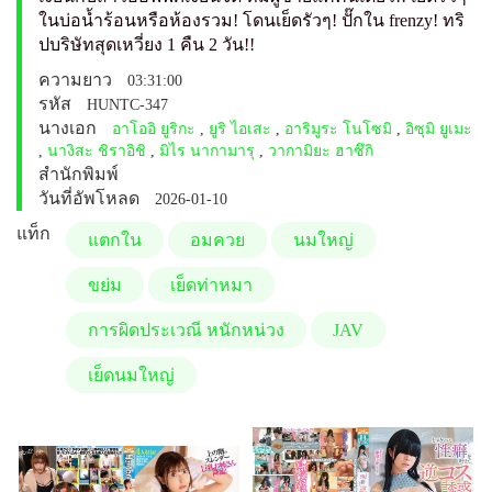
ในบ่อน้ำร้อนหรือห้องรวม! โดนเย็ดรัวๆ! ปั๊กใน frenzy! ทริ
ปบริษัทสุดเหวี่ยง 1 คืน 2 วัน!!
ความยาว
03:31:00
รหัส
HUNTC-347
นางเอก
อาโออิ ยูริกะ
,
ยูริ ไอเสะ
,
อาริมูระ โนโซมิ
,
อิซุมิ ยูเมะ
,
นางิสะ ชิราอิชิ
,
มิไร นากามารุ
,
วากามิยะ ฮาซึกิ
สำนักพิมพ์
วันที่อัพโหลด
2026-01-10
แท็ก
แตกใน
อมควย
นมใหญ่
ขย่ม
เย็ดท่าหมา
การผิดประเวณี หนักหน่วง
JAV
เย็ดนมใหญ่