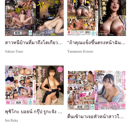
สาวหนีบ้านที่มาถึงโตเกียวถูกนำไปอยู่ในห้องเย็ดที่พวกผู้ชายผลัดกันทำอะไรก็ได้กับเธอ พวกเขายังคงเย็ดหีที่ไม่ยินยอมของเธอติดต่อกัน 10 ชั่วโมง จนสมองพัง Yuno Sakura
"ถ้าคุณแข็งขึ้นตรงหน้าฉัน... ฉันก็จะเปียกด้วย..." SEX จริง 3: สาวสวยนมใหญ่ตื่นเต้นกับควยแข็งของผู้ชายแล้วดูดเอง - Kotone Yamamoto
Sakura Yuno
Yamamoto Kotone
พุชิโกะ บอยน์ กรุ๊ป รูกะจัง อิโตอิ รูกะ
ตื่นเช้ามาเจอหัวหน้าสาวในห้อง ยูกาตะหลุด! แม้ปกติจะหยิ่งและคอยติเตียนฉัน แต่ทำไมวันนี้ถึงทำตัวหวาน... ที่พักทริปธุรกิจเป็นห้องเดียวกับหัวหน้าสาว! หลังถูกติเตียนทั้งวัน ดื่มจนเมา! พอตื่นขึ้นมา... ข้างๆ คือหัวหน้าสาวที่ยูกาตะหลุดโชว์หน้าอกและก้น!?
Itoi Ruka