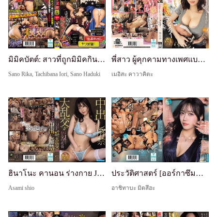
มิมิคบัตต์: สาวที่ถูกมิมิคกินแต่ก้นโผล่เต็มๆ ถูกเย็ดจากด้านหลังแบบไม่ใส่ถุงไม่จำกัดแตกใน!
พี่สาว ผู้คุกคามทางเพศแบบย้อนกลับเป็นนิสัย เป็นสัตว์ประหลาดแห่งความใคร่ที่ตื่นเต้นได้เฉพาะจากการมีเซ็กส์ที่ทำงาน มิยู โอโทริ
Sano Rika, Tachibana Iori, Sano Haduki
เมอิสะ คาวาคิตะ
ฮินาโนะ คานอน ร่างกาย J-Cup ที่หาไม่ได้: แตกในครั้งแรก รุมเย็ดยักษ์ ไม่ตัด SP - 16 คนผู้ชาย มากกว่า 20 น้ำ งานเลี้ยงน้ำอสุจิใหญ่!!!
ประวัติศาสตร์ [ออร์กาซึมที่ยิ่งใหญ่ที่สุด] ของ มิตสึฮะ อาสึฮะ: เดบิวต์แตกใน เย็ดสดเสียว
Asami shio
อาชิทาบะ มิตสึฮะ