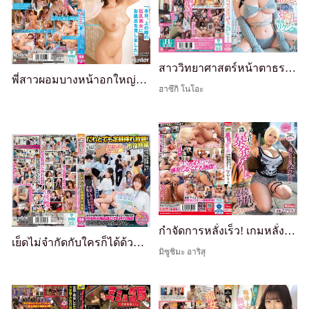
สาววิทยาศาสตร์หน้าตาธรรมดา มีหน้าม้าปิดตาและหน้าอกมหึมา ผู้ซ่อนความชอบทางเพศที่ผิดปกติสุดขีดและล่อลวงคุณด้วยการคอสเพลย์ย้อนกลับ
พี่สาวผอมบางหน้าอกใหญ่จากชั้นบนปรากฏตัว! "วันนี้ฉันยืมห้องน้ำให้กับสาวหน้าอกใหญ่จากชั้นบน" ดูเหมือนว่าห้องน้ำในห้องของเธอเสีย ดังนั้นเมื่อฉันช่วยเธอ เธอให้ฉันมีเซ็กส์รุนแรงกับเธอทันทีหลังอาบน้ำ ยังเปียกชุ่ม ช่วงบ่ายที่เหตุผลของฉันก็พังทลายเช่นกัน
ฮาซึกิ โนโอะ
กำจัดการหลั่งเร็ว! เกมหลั่งฉับพลัน - แม้แต่หนุ่ม M ที่หลั่งเร็วก็ถูกนักแสดงสาวฝีมือเทพ 'Alice Oto' กลับมาจีบ!! ถ้าคุณทนเทคนิคอันชำนาญของเธอได้... พิเศษด้วยการหลั่งต่อเนื่องผ่านการกระแทกก้นด้วยลูกสูบที่รับประกันการระเบิดมากขึ้น
เย็ดไม่จำกัดกับใครก็ได้ด้วยค่าธรรมเนียมคงที่! ฉบับศาลากลาง หากคุณจ่ายค่าธรรมเนียมรายเดือนคงที่เป็นภาษีให้กับศาลากลางนั้น คุณสามารถเย็ดได้ไม่จำกัดกับพนักงานศาลากลางคนใดก็ได้!
มิซูชิมะ อาริสุ