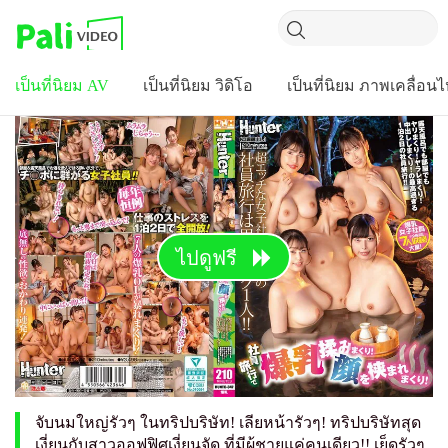
เป็นที่นิยม AV
เป็นที่นิยม วิดิโอ
เป็นที่นิยม ภาพเคลื่อน
ไปดูฟรี
จับนมใหญ่รัวๆ ในทริปบริษัท! เลียหน้ารัวๆ! ทริปบริษัทสุด
เงี่ยนกับสาวออฟฟิศเงี่ยนจัด ที่มีผู้ชายแค่คนเดียว!! เย็ดรัวๆ