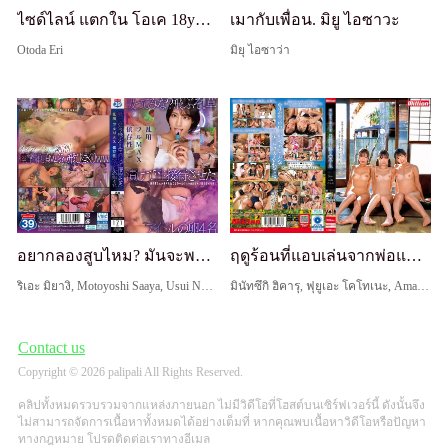
ไซด์ไลน์ แตกใน โอเค 18yo: นักเรียนเก่งยอมแตกในเพื่อการศึกษาที่สูงขึ้น - Onda Erin
เมากับเพื่อน. มิยู ไอซาวะ
Otoda Eri
มิยุ ไอซาว่า
อยากลองสูบไหม? มันจะพาคุณบินเลย!! ไอดอล 4 คนที่ใฝ่ฝันถูกบังคับให้ให้บริการทางเพศหลังจากติดยาเสพติดกัญชาอย่างหนักและพึ่งพิง
ฤดูร้อนที่แอบเล่นจากพ่อแม่: รอยแทนของนักเรียน
ริเอะ มิยางิ, Motoyoshi Saaya, Usui Natsume, Yorimoto Siori
มินัทซึกิ ฮิคารุ, ฟุยูเอะ โคโทเนะ, Amau Ririka
Contact us
Copyright © 2026 palipali All Rights Reserved.
คลิปทั้งหมดรวบรวมจากแหล่งภายนอก ไม่มีวิดีโอที่โฮสต์บนเซิร์ฟเวอร์นี้ ดังนั้นจึง
ไม่สามารถจัดการเนื้อหาทั้งหมดได้อย่างเต็มที่ หากคุณพบเนื้อหาวิดีโอหรือปัญหา
ทางกฎหมาย โปรดติดต่อเราทางอีเมล