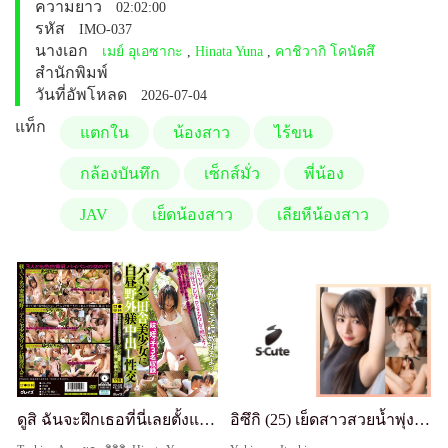
ความยาว
02:02:00
รหัส
IMO-037
นางเอก
เมย์ อุเอซากะ
,
Hinata Yuna
,
คาชิวากิ โคนัตสึ
สำนักพิมพ์
วันที่อัพโหลด
2026-07-04
แท็ก
แตกใน
น้องสาว
ไร้ขน
กล้องบันทึก
เซ็กส์มั่ว
พี่น้อง
JAV
เย็ดน้องสาว
เลียหีน้องสาว
ดูสิ ฉันจะฝึกเธอที่นี่เลยตั้งแต่ตอนนี้ "เอ๊ะ ไม่! ทำแบบนี้ข้างนอกมันโหดร้ายเกินไป!" เซ็กส์แตกในกลางแจ้งตอนกลางวันกับสาวชนบทหีสวยโกนเกลี้ยง
อิซึกิ (25) เย็ดสาวสวยน้ำพุ่งแตกใน