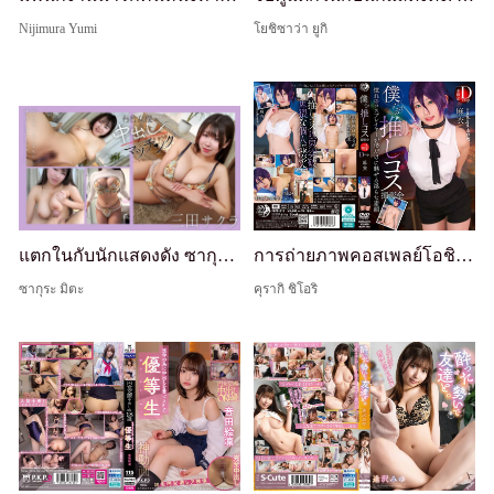
Nijimura Yumi
โยชิซาว่า ยูกิ
แตกในกับนักแสดงดัง ซากุระ มิตะ
การถ่ายภาพคอสเพลย์โอชิแบบพิเศษของฉัน: ไม
ซากุระ มิตะ
คุรากิ ชิโอริ