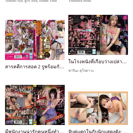
Tsukino Aya, ยูกะ อิจิอิ, Hinata Yuna
Yukimura Itsuki
ในโรงหนังที่เกือบว่างเปล่า... ฉันโฟกัสอะไรไม่ได้เลยนอกจากจะแตก เพราะสาวบลอนด์ผอมๆ นมใหญ่ที่นั่งข้างๆ คอยแกล้งหัวนมและควยฉัน... Sarina Momonaga
สารคดีการสอด 2 รูพร้อมกัน [Anal (หี) Insertion SEX]: ฉวยโอกาสจากความไร้เดียงสาของคอสเพลย์สาวสวยชนบท จากประสบการณ์เย็ดตูดครั้งแรกไปจนถึงรุมเย็ด 6P ที่รูทุกแห่งถูกยัด, 7 เล่มยักษ์
ซารินะ คุโรคาวะ
มีพนักงานน่ารักคนหนึ่งทำงานที่คาเฟ่ ดังนั้นฉันจึงให้ยาเธอ ข่มขืนเธอ กรรโชกเธอ และตอนนี้เธอกลายเป็นโถส้วมเนื้อที่สมบูรณ์แบบที่เชื่อฟังคำสั่งทุกอย่างของฉัน
จับคู่แตกในกับนักแสดงดัง: โยชิซาวะ โทโมกิ