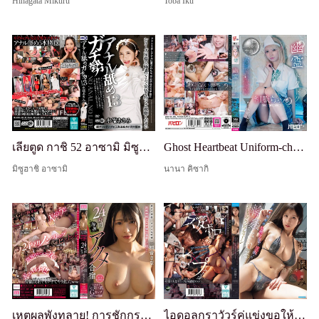
Hinagata Mikuru
Toba Iku
เลียตูด กาชิ 52 อาซามิ มิซูฮาตะ
Ghost Heartbeat Uniform-chan ซีซั่น 10 KinaNa
มิซูฮาชิ อาซามิ
นานา คิซากิ
เหตุผลพังทลาย! การชักกระตุกที่หยุดไม่ได้! ทำลายนักยิมนาสติกเยาวชนชั้นยอด! ค่ายฝึกออร์กาซึมจำกัด 24 ชั่วโมง Sana Aine
ไอดอลกราวัวร์คู่แข่งขอให้ข่มขืนแก้แค้นเพราะอิจฉาความงามที่ล้นหลามและสไตล์ที่สมบูรณ์แบบ: ราชินีกราวัวร์สวย มิตสึสึมิ เนเน่ ถูกแอบดูและรุมเย็ดในชุดว่ายน้ำลามกระหว่างการถ่ายวิดีโอภาพ