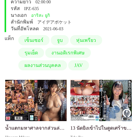
ความยาว
02:00:00
รหัส
IPZ-635
นางเอก
อาริสะ ยูกิ
สำนักพิมพ์
アイデアポケット
วันที่อัพโหลด
2021-06-03
แท็ก
เซ็นเซอร์
จูบ
หุ่นเพรียว
รุมเย็ด
งานอดิเรกพิเศษ
ผลงานส่วนบุคคล
JAV
น้ำแตกมหาศาลจากส่วนล่างที่สง่างามด้วยเอวสุดขีด! หีรั่วในรุมเย็ดใหญ่ มิคุรุ ฮินากาตะ
13 นัดยิงเข้าไปในตูดเศร้าของสาวหน้าเศร้า: การแตกในครั้งแรกที่แท้จริง - Iku Toba