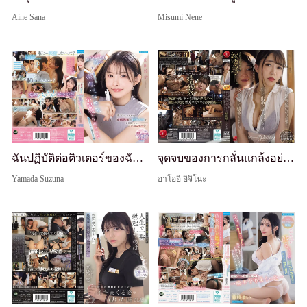
Aine Sana
Misumi Nene
ฉันปฏิบัติต่อติวเตอร์ของฉัน ซูซูน่า-เซนเซย์ ซึ่งดูอายุน้อยกว่าวัยจริง เหมือนเด็ก และเธอก็เข้าสู่โหมดโมโหจิ๋ว ใช้ท่าทางแบบพี่สาวจัดการฉัน ด้วยจูบฝรั่งเศสที่เข้มข้นจนผู้ใหญ่ต้องอาย และเทคนิคการลงโทษแบบปีศาจน้อยของเธอ ฉันถูกครอบงำอย่างสิ้นเชิง ซูซูน่า ยามาดะ
จุดจบของการกลั่นแกล้งอย่างแยบยลของแม่สามี — แม่ที่เพิ่งมาถึง อาโออิซัง ถูก รุมเย็ด ต่อหน้าต่อตาฉัน
Yamada Suzuna
อาโออิ อิจิโนะ