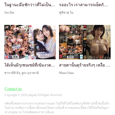
ในฐานะมือชักว่าวที่ไม่เป็นที่นิยม องคชาตที่แข็งที่สุดในชีวิตของฉันเกิดขึ้นเมื่อฉันแอบดู "รินซัง" พนักงานต้อนรับที่เงียบขรึมและสวยงาม ซึ่งฉันแอบชอบ ถูกประธานบริษัทเลวๆ เย็ดแรงๆ จนแตกในและเสียวจนถึงจุดสุดยอด Seo Rin
รออะไร เราสามารถเย็ดกันได้!! เมื่อสาว OL ที่ปกติเรียบร้อย สวยจนเข้าถึงยาก ดื่มเหล้า ระวังตัวลดลง และหีหลวม ฉันตื่นเต้นมาก เข้าสู่โซนพลังมหาศาลที่ควยไม่ยอมอ่อน (แม้ตัวเองก็แปลกใจ) และเราทำกันทั้งคืน... ไม ฟูจิซากิ
Seo Rin
ฟูจิซาคุ ไม
ได้เห็นมิรุเซนเซย์ที่เข้มงวดกับนักเรียนและมูราคามิ ยูกะ เซนเซย์ที่ใจดีกับนักเรียนในฉากจูบเลสเบียน! ฉันถูกบังคับให้เข้าร่วมด้วยเช่นกัน สมองของฉันละลายไปกับความสัมพันธ์จูบฝรั่งเศสแบบเลอะเทอะเหนียวเหนอะ 3P!
สายตานั้นดุร้ายจริงๆ เหงื่อ น้ำตา น้ำพุ่ง... น้ำหล่อเลี้ยงไหลทะลักอย่างรุนแรง เย็ดร้อนแรง รวม 19 ครั้ง แตกใน × พิเศษตื่นรู้จากการงดเว้น
ซากามิจิ มิรุ, ยูกะ มุราคามิ
Miura Nana
Contact us
Copyright © 2026 palipali All Rights Reserved.
คลิปทั้งหมดรวบรวมจากแหล่งภายนอก ไม่มีวิดีโอที่โฮสต์บนเซิร์ฟเวอร์นี้ ดังนั้นจึง
ไม่สามารถจัดการเนื้อหาทั้งหมดได้อย่างเต็มที่ หากคุณพบเนื้อหาวิดีโอหรือปัญหา
ทางกฎหมาย โปรดติดต่อเราทางอีเมล