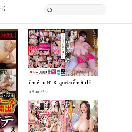
ลน์
ต้องห้าม NTR: ถูกพ่อเลี้ยงจับได้ว่าชู้สาว... การดูแลที่ผิดศีลธรรม
โยชิเนะ ยูริอะ