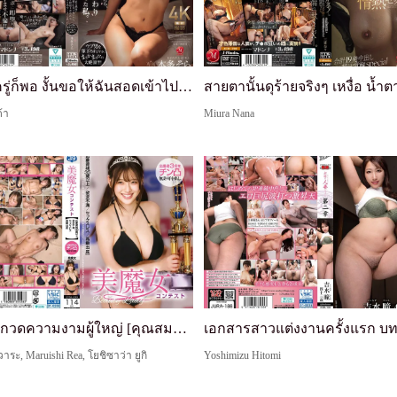
"แค่ชั่วครู่ก็พอ งั้นขอให้ฉันสอดเข้าไปได้ไหม!!" แม้ฉันจะอายุ 30 แล้ว ฉันสงสารน้องเขยที่ยังบริสุทธิ์ จึงยอมให้ตามความฝันตลอดชีวิต แต่เคมีของเราดีมากจนฉันขอร้องให้แตกในซ้ำๆ Sora Honda
้า
Miura Nana
การประกวดความงามผู้ใหญ่ [คุณสมบัติ: 35+, หงุดหงิดทางเพศ, ไม่มีเซ็กส์, คลอดบุตรตอนอายุมาก] แตกในผู้เข้าแข่งขัน 3 คนโดยไม่ได้รับอนุญาต
าระ, Maruishi Rea, โยชิซาว่า ยูกิ
Yoshimizu Hitomi