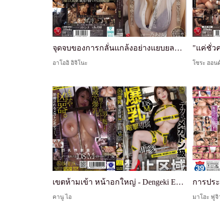
จุดจบของการกลั่นแกล้งอย่างแยบยลของแม่สามี — แม่ที่เพิ่งมาถึง อาโออิซัง ถูก รุมเย็ด ต่อหน้าต่อตาฉัน
อาโออิ อิจิโนะ
โซระ ฮอนด
เขตห้ามเข้า หน้าอกใหญ่ - Dengeki Exclusive: Ai Kano, 108cm M-cup, ขนาดมหึมา, ระดับเมกะตัน
คานู ไอ
มาโฮะ ฟูจิว