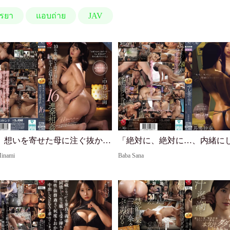
รยา
แอบถ่าย
JAV
10年間、想いを寄せた母に注ぐ抜かずの追撃中出し16連発相姦。 中島美南
Minami
Baba Sana