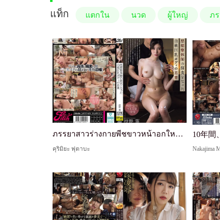
แท็ก
แตกใน
นวด
ผู้ใหญ่
ภร
ภรรยาสาวร่างกายพีชขาวหน้าอกใหญ่ที่กลายเป็นเหยื่อของหมอนวดที่ไร้ศีลธรรม: Mochino Yomogi
คุริมิยะ ฟุตาบะ
Nakajima 