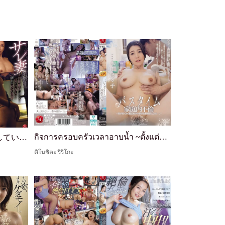
กิจการครอบครัวเวลาอาบน้ำ ~ตั้งแต่พี่ชายมาอยู่ด้วย ภรรยาที่ชอบอาบน้ำของฉันก็ใช้เวลาอาบน้ำนานขึ้น...~ รีริโกะ คิโนชิตะ
「絶対に、絶対に…、内緒にしていて―。」 サレ妻の休日、女性用風俗に現れた息子の友人に溺れる密会逢瀬。 馬場紗奈
คิโนชิตะ ริริโกะ