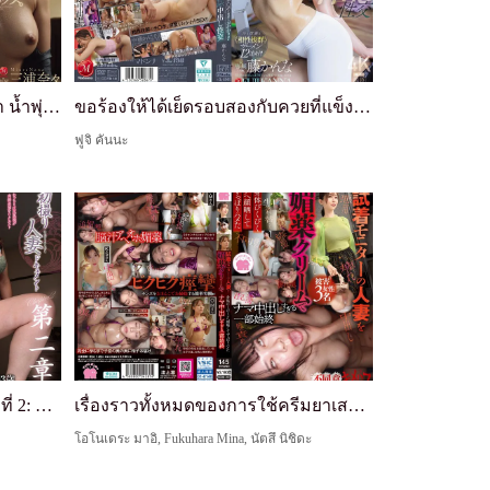
สายตานั้นดุร้ายจริงๆ เหงื่อ น้ำตา น้ำพุ่ง... น้ำหล่อเลี้ยงไหลทะลักอย่างรุนแรง เย็ดร้อนแรง รวม 19 ครั้ง แตกใน × พิเศษตื่นรู้จากการงดเว้น
ขอร้องให้ได้เย็ดรอบสองกับควยที่แข็งแรงสุดๆ ที่สอดลึกเข้าไปในตูดได้พอดี!! เซ็กส์เหงื่อแตกในที่เมียไปยิมซึ่งความเงี่ยนระเบิดเพราะไม่สามารถระบายผ่านการเทรน กำลังกินควยเด็กที่เต็มพลัง
ฟูจิ คันนะ
เอกสารสาวแต่งงานครั้งแรก บทที่ 2: ฮิโตมิ โยชิมิซุ
เรื่องราวทั้งหมดของการใช้ครีมยาเสพติดทำให้ร่างกายของเมียพนักงานห้องลองเสื้อกระตุก เปิดเผยหน้าเสียว และเย็ดสดด้วยการแตกในมากเกินไป
โอโนเดระ มาอิ, Fukuhara Mina, นัตสึ นิชิดะ