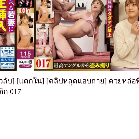
ตัวลับ] [แตกใน] [คลิปหลุดแอบถ่าย] ควยหล่อท
ติก 017