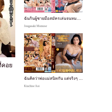
ฉันกินผู้ชายมือสมัครเล่นจนหมด―. สารคดีเย็ดแตกในของโมโมเสะ ชิโรกาซากิ ในอารมณ์คนรัก
Jougasaki Momose
ี่คอย
ฉันคิดว่าพ่อแม่สนิทกัน แต่จริงๆ แล้วพวกเขาไม่มีเซ็กส์... แม่ที่ไม่สามารถบอกใครได้ แอบลักลอบเข้าไปในฟูตงของลูกชายด้วยความใคร่ที่ระเบิดออกมาเพื่อแตกในแม่ลูก - อาโออิ โยชิเสะ
Kiuchise Aoi