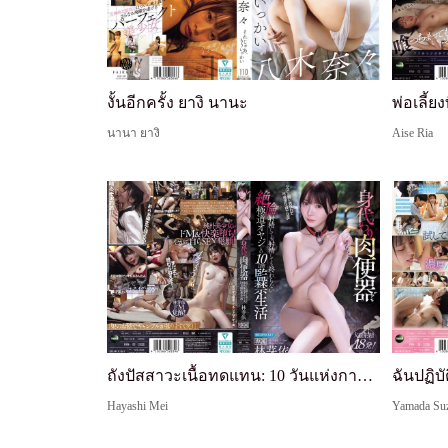
งั้นอีกครั้ง ยางิ นานะ
นานา ยางิ
Aise Ria
ถังปัสสาวะเนื้อทดแทน: 10 วันแห่งการกักขังกับยากูซ่าชรา ที่ไม่รู้จักพอและยังคงพุ่งออกมาไม่ว่าจะกี่ครั้ง - เมอิ ฮายาชิ
Hayashi Mei
Yamada Su