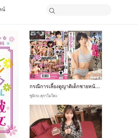
ลน์
กรณีการเลี้ยงดูญาติเด็กชายหน้าตาดีที่ซนของฉัน แต่กลับพบว่าเธอเป็นเด็กสาวสวย หลังจากถูกยั่วด้วยคำว่า 'ลุง นั่นคือความชอบของคุณเหรอ?' เป็นเวลา 4 วัน มันจบลงด้วยการมีเพศสัมพันธ์เพื่อแก้ไขและยืนยันการอยู่ร่วมกัน - Sumire Kuramoto
ซูมิเระ คุราโมโตะ