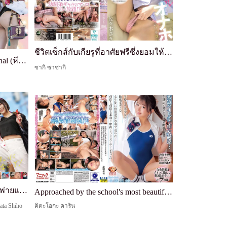
ชีวิตเซ็กส์กับเกียรูที่อาศัยฟรีซึ่งยอมให้ฉันเย็ดหีเพื่อแลกกับการให้ห้องพัก - ซาซากิ ซากิ
สารคดีการสอด 2 รูพร้อมกัน [Anal (หี) Insertion SEX]: ฉวยโอกาสจากความไร้เดียงสาของคอสเพลย์สาวสวยชนบท จากประสบการณ์เย็ดตูดครั้งแรกไปจนถึงรุมเย็ด 6P ที่รูทุกแห่งถูกยัด, 7 เล่มยักษ์
ซากิ ซาซากิ
แฮปปี้เกิร์ลส์ อะวะ โอดะริ - อย่าพ่ายแพ้ต่อความรู้สึกที่สั่นไหว!
Approached by the school's most beautiful girl—a sensitive-bodied female student—in a swimsuit that violates school rules... I ended up having repeated creampie sex with Karin. Karin Kitaoka
ata Shiho
คิตะโอกะ คาริน