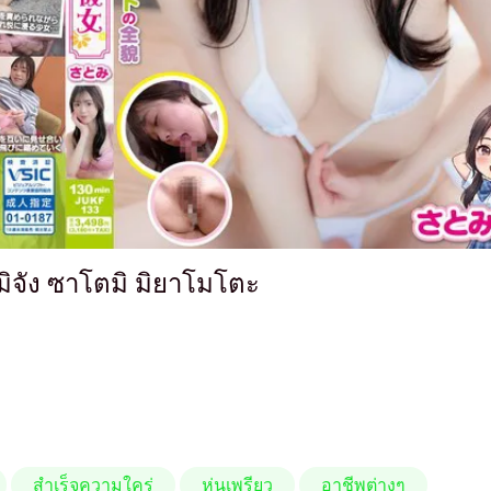
มิจัง ซาโตมิ มิยาโมโตะ
สำเร็จความใคร่
หุ่นเพรียว
อาชีพต่างๆ