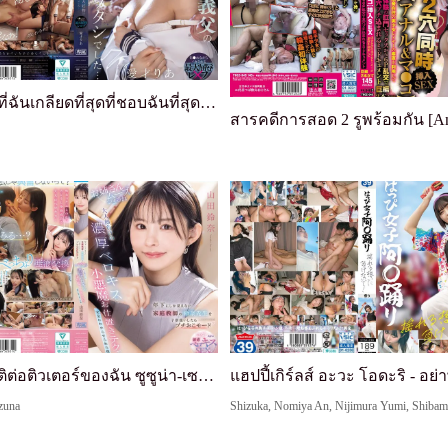
พ่อเลี้ยงที่ฉันเกลียดที่สุดที่ชอบฉันที่สุดคือฉัน เด็กสาวมัธยมปลาย... การข่มขืนที่น่าอับอายที่สุดที่ถูกบังคับให้เสร็จสิ้นขณะถูกกระทำ - ไอคะ เรีย
ฉันปฏิบัติต่อติวเตอร์ของฉัน ซูซูน่า-เซนเซย์ ซึ่งดูอายุน้อยกว่าวัยจริง เหมือนเด็ก และเธอก็เข้าสู่โหมดโมโหจิ๋ว ใช้ท่าทางแบบพี่สาวจัดการฉัน ด้วยจูบฝรั่งเศสที่เข้มข้นจนผู้ใหญ่ต้องอาย และเทคนิคการลงโทษแบบปีศาจน้อยของเธอ ฉันถูกครอบงำอย่างสิ้นเชิง ซูซูน่า ยามาดะ
zuna
Shizuka, Nomiya An, Nijimura Yumi, Shibam