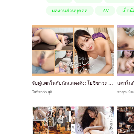
ผลงานส่วนบุคคล
JAV
เย็ดน
จับคู่แตกในกับนักแสดงดัง: โยชิซาวะ โทโมกิ
แตกในกั
โยชิซาว่า ยูกิ
ซากุระ มิต