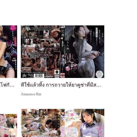
ในโรงหนังที่เกือบว่างเปล่า... ฉันโฟกัสอะไรไม่ได้เลยนอกจากจะแตก เพราะสาวบลอนด์ผอมๆ นมใหญ่ที่นั่งข้างๆ คอยแกล้งหัวนมและควยฉัน... Sarina Momonaga
หีใช้แล้วทิ้ง การถวายให้ยาคูซ่าที่มีสมรรถภาพทางเพศสูงหลังพ้นโทษคือห้องน้ำเนื้อที่ไม่มีสิทธิมนุษยชนใดๆ จึงสามารถเย็ดหีและแตกในเธอจนตั้งครรภ์ได้ Amasawa Rin
Amasawa Rin