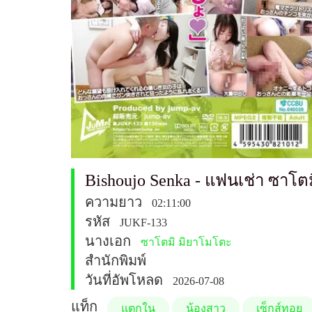
Bishoujo Senka - แฟนเช่า ซาโต
ความยาว
02:11:00
รหัส
JUKF-133
นางเอก
ซาโตมิ มิยาโมโตะ
สำนักพิมพ์
วันที่อัพโหลด
2026-07-08
แท็ก
แตกใน
น้องสาว
เซ็กส์ทอย