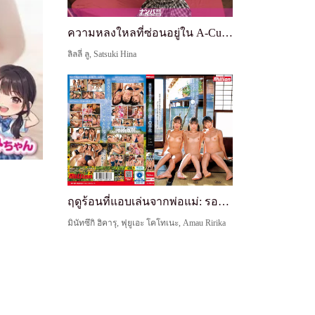
ความหลงใหลที่ซ่อนอยู่ใน A-Cup สาว OL ฮินาโนะ วัย 22 ปี ช่องว่างระหว่างชีวิตประจำวันกับความเสียว นัมปาจริงจัง ถ่ายครั้งแรก 2333
ลิลลี่ ลู, Satsuki Hina
ฤดูร้อนที่แอบเล่นจากพ่อแม่: รอยแทนของนักเรียน
มินัทซึกิ ฮิคารุ, ฟุยูเอะ โคโทเนะ, Amau Ririka