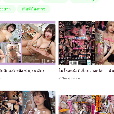
้องสาว
เลียหีน้องสาว
บนักแสดงดัง ซากุระ มิตะ
ะ
ซารินะ คุโรคาวะ