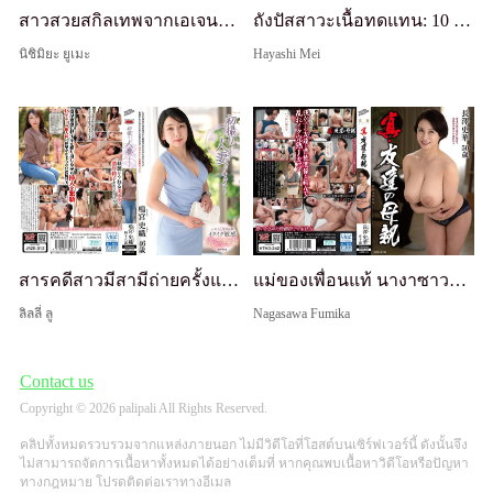
สาวสวยสกิลเทพจากเอเจนซี่ทำลายความสัมพันธ์ 100% สำเร็จ วางแผนจะ ntr เขา แต่กลับถูกโต้กลับแทน!? ควยใหญ่และความต้องการทางเพศที่ไม่มีที่สิ้นสุดของเป้าหมายทำให้ผู้หญิงเซ็กส์โปรเสียวจนแตก
ถังปัสสาวะเนื้อทดแทน: 10 วันแห่งการกักขังกับยากูซ่าชรา ที่ไม่รู้จักพอและยังคงพุ่งออกมาไม่ว่าจะกี่ครั้ง - เมอิ ฮายาชิ
นิชิมิยะ ยูเมะ
Hayashi Mei
สารคดีสาวมีสามีถ่ายครั้งแรก: นาริมิยะ ชิโอริ
แม่ของเพื่อนแท้ นางาซาวะ ฟูมิคะ
ลิลลี่ ลู
Nagasawa Fumika
Contact us
Copyright © 2026 palipali All Rights Reserved.
คลิปทั้งหมดรวบรวมจากแหล่งภายนอก ไม่มีวิดีโอที่โฮสต์บนเซิร์ฟเวอร์นี้ ดังนั้นจึง
ไม่สามารถจัดการเนื้อหาทั้งหมดได้อย่างเต็มที่ หากคุณพบเนื้อหาวิดีโอหรือปัญหา
ทางกฎหมาย โปรดติดต่อเราทางอีเมล