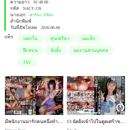
ความยาว
01:48:00
รหัส
NACT-139
นางเอก
คารินะ นิชิตะ
สำนักพิมพ์
วันที่อัพโหลด
2026-06-06
แท็ก
แตกใน
หุ่นเพรียว
นมเล็ก
ฝึกสอน
ยับยั้ง
ผลงานส่วนบุคคล
JAV
มีพนักงานน่ารักคนหนึ่งทำงานที่คาเฟ่ ดังนั้นฉันจึงให้ยาเธอ ข่มขืนเธอ กรรโชกเธอ และตอนนี้เธอกลายเป็นโถส้วมเนื้อที่สมบูรณ์แบบที่เชื่อฟังคำสั่งทุกอย่างของฉัน
13 นัดยิงเข้าไปในตูดเศร้าของสาวหน้าเศร้า: การแตกในครั้งแรกที่แท้จริง - Iku Toba