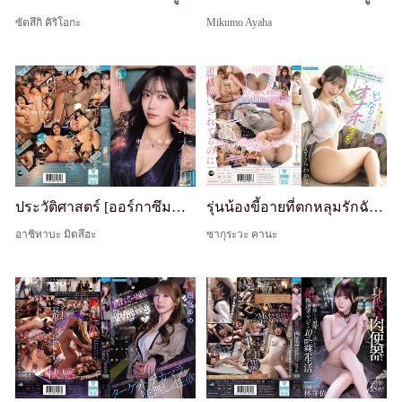
ซัตสึกิ คิริโอกะ
Mikumo Ayaha
ประวัติศาสตร์ [ออร์กาซึมที่ยิ่งใหญ่ที่สุด] ของ มิตสึฮะ อาสึฮะ: เดบิวต์แตกใน เย็ดสดเสียว
รุ่นน้องขี้อายที่ตกหลุมรักฉัน ประกาศตัวเองเป็นหีแตกในที่เชื่อฟังของฉัน - Sakura Wakana
อาชิทาบะ มิตสึฮะ
ซากุระวะ คานะ