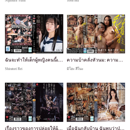
Nijimura Yumi
Toba Iku
ฉันจะทำให้เด็กผู้หญิงคนนี้เสื่อมทราม แผนของเล่นเนื้อ: 30 วันจนกว่าจะฝัง - เรอิ ชิราตอริ
ความบ้าคลั่งหัวนม: ความรักหัวนมคือทุกสิ่ง สึโนะ มิโฮ
Shiratori Rei
มิโฮะ สึโนะ
เรื่องราวของการปล่อยให้ผู้หญิงที่แต่งงานแล้วถูกมัดไว้บนเก้าอี้เป็นเวลา 2 ชั่วโมง... และทำให้เธอกลายเป็นผู้หญิงที่น้ำลายไหล ตัวกระตุก ผิดเพี้ยน
เมื่อฉันกลับบ้าน ฉันพบว่าปู่และแม่กำลังมีสัมพันธ์กัน เหตุการณ์ที่ฉันได้เห็นในวันนั้นทำให้ฉันกลายเป็นคนรักผู้หญิงวัยผู้ใหญ่ตลอดชีวิต —. มิคุโมะ ไซฮะ