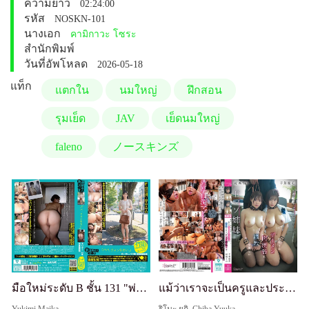
ความยาว
02:24:00
รหัส
NOSKN-101
นางเอก
คามิกาวะ โซระ
สำนักพิมพ์
วันที่อัพโหลด
2026-05-18
แท็ก
แตกใน
นมใหญ่
ฝึกสอน
รุมเย็ด
JAV
เย็ดนมใหญ่
faleno
ノースキンズ
มือใหม่ระดับ B ชั้น 131 "พ่อคะ ขอโทษนะคะ" ไมกะซัง อายุ 20 ปี พนักงานห้องสมุด ปฏิกิริยาต่อคำหยาบอย่างรุนแรง น้ำหีเยอะ! "สาวขี้อายสุดๆ น้ำหีไหลทันทีจากความเพ้อฝันและความคาดหวัง~!" "หัวเธอว่างเปล่า! แม้ไม่มีประสบการณ์ แต่มีสัญญาณของผู้หญิงหื่น...!" "สาวที่ชอ
แม้ว่าเราจะเป็นครูและประธานสภานักเรียน แต่เราก็เป็นพี่น้องมาซอคิสต์ที่อยากถูกฝึกให้เป็นโถปัสสาวะเนื้อน้ำอสุจิ Rie Yuki, Yuka Chiba