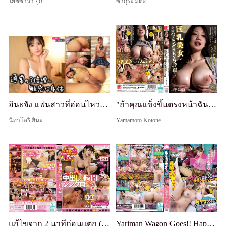
โยชิซาว่า ยูกิ
ซากุระ มิตะ
ฮินะจัง แฟนสาวที่อ่อนไหวและเสียวของฉันที่ระลึกถึงประสบการณ์ในอดีตและมีความอ่อนไหวมากขึ้นสามเท่าของปกติ
"ถ้าคุณแข็งขึ้นตรงหน้าฉัน... ฉันก็จะเปียกด้วย..." SEX จริง 3: สาวสวยนมใหญ่ตื่นเต้นกับควยแข็งของผู้ชายแล้วดูดเอง - Kotone Yamamoto
นิทาโดริ ฮินะ
Yamamoto Kotone
แก้ไขจาก 2 นาทีก่อนแตก (ง่ายที่สุดในการชักว่าวด้วยการแสดงตัวอย่างการแตก! วิดีโอที่เน้นการชักว่าวที่ดีที่สุดพร้อมคำบรรยายใต้ภาพนับถอยหลังเพื่อซิงค์กับช่วงเวลาที่แตกใน)
Yariman Wagon Goes!! Happening A Go-Go!! การเดินทางแปลกประหลาดของโนโซมิ อาริมูระ และลิซ - แจ็คพอตติดต่อกันโดยไม่คาดคิด!? การเก็บคนที่มุมถนนกับชายหญิงที่ผสมปนเปกันในความใคร่ล่องเรือ!!