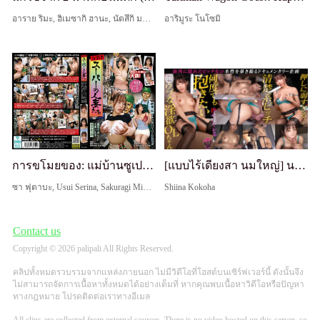
อาราย ริมะ, ฮิเมซากิ ฮานะ, นัตสึกิ มารอน, ฮัมซุกาวะ มินามิ, โนโซมิ อิชิฮาระ, จินกูจิ นาโอะ, ฮินาตะ ยูระ, นาคามายะ ฟูมิกะ, อิจิกะ มัตสึโมโตะ, โทมิยาสึ เรโอนา
อาริมูระ โนโซมิ
การขโมยของ: แม่บ้านซูเปอร์มาร์เก็ต ภรรยาอ้วนท้วนแก้ตัว ภรรยาที่โกนขนน่ารังเกียจแต่เย้ายวน ภรรยาที่ขาสวยหน้าอกใหญ่แต่ไม่สำนึก
[แบบไร้เดียงสา นมใหญ่] นมและก้นทั้งคู่เต็มไปด้วยปริมาณ ร่างกายระดับ S-class! การที่เธออมควยนักแสดงที่เธอชอบอย่างกระตือรือร้นนั้นน่ารักเกินไป ♡ คลุมด้วยน้ำมัน ทำท่ายืนเย็ดแบบด็อกกี้เต็มที่หน้ากระจก! แม้หลังจากแตกในแล้วเธอยังไม่หยุดอมควย ดังนั้นเราจึงทำกันส
ซา ฟุตาบะ, Usui Serina, Sakuragi Minato
Shiina Kokoha
Contact us
Copyright © 2026 palipali All Rights Reserved.
คลิปทั้งหมดรวบรวมจากแหล่งภายนอก ไม่มีวิดีโอที่โฮสต์บนเซิร์ฟเวอร์นี้ ดังนั้นจึง
ไม่สามารถจัดการเนื้อหาทั้งหมดได้อย่างเต็มที่ หากคุณพบเนื้อหาวิดีโอหรือปัญหา
ทางกฎหมาย โปรดติดต่อเราทางอีเมล
All clips are collected from external sources. There is no video hosted on this server, so