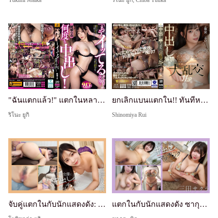
Yukimi Maika
ริโนะ ยูกิ, Chiba Yuuka
"ฉันแตกแล้ว!" แตกในหลายครั้งในสภาพนั้น! Rino Yuki
ยกเลิกแบนแตกใน!! ทันทีหลัง Kame Renchan แตกใน รวมเย็ด 11P Rui Sasamiya
ริโนะ ยูกิ
Shinomiya Rui
จับคู่แตกในกับนักแสดงดัง: โยชิซาวะ โทโมกิ
แตกในกับนักแสดงดัง ซากุระ มิตะ