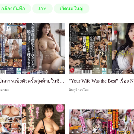
กล้องบันทึก
JAV
เย็ดนมใหญ่
"นี่อาจเป็นการแข็งตัวครั้งสุดท้ายในชีวิตของฉัน ดังนั้นให้ฉันสอดเข้าไปสักครู่!!" รู้สึกสงสารพ่อสามีที่เป็นโรคหย่อนสมรรถภาพทางเพศ ฉันจึงไปแช่น้ำร่วมกับเขา แต่แล้วเขาก็แข็งตัวเต็มที่อย่างไม่คาดคิด เคมีของเราดีมาก จนก่อนที่ฉันจะรู้ตัว ฉันก็กำลังขี่เขาอย่างดุเ
 คานะ
จินกูจิ นาโอะ