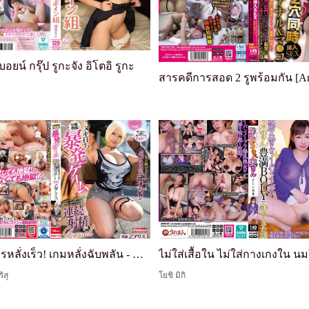
บอยน์ กรุ๊ป รูกะจัง อิโตอิ รูกะ
กำจัดการหลั่งเร็ว! เกมหลั่งฉับพลัน - แม้แต่หนุ่ม M ที่หลั่งเร็วก็ถูกนักแสดงสาวฝีมือเทพ 'Alice Oto' กลับมาจีบ!! ถ้าคุณทนเทคนิคอันชำนาญของเธอได้... พิเศษด้วยการหลั่งต่อเนื่องผ่านการกระแทกก้นด้วยลูกสูบที่รับประกันการระเบิดมากขึ้น
ิสุ
โยชิ มิกิ