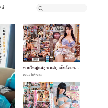
ลน์
ควยใหญ่แม่ลูก: แม่ถูกเย็ดโดยควยแข็ง โค้ง หลุดหนังของลูกชาย - คานะ โมริซาวะ
คะนะ โมริสะวะ