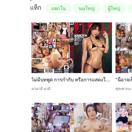
แท็ก
แตกใน
นมใหญ่
ผู้ใหญ่
ไม่มีบทพูด การกำกับ หรือการแสดงใดๆ ทั้งสิ้น ยอมจำนนต่อความสุขตามที่สัญชาตญาณบอก 1VS1 นานามิ นามิ
นานามิ นามิ
คุสะคาเบะ