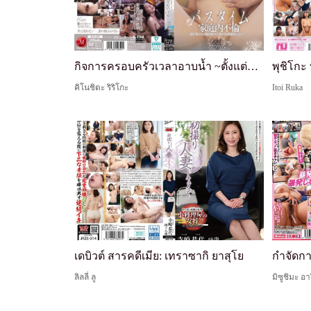
กิจการครอบครัวเวลาอาบน้ำ ~ตั้งแต่พี่ชายมาอยู่ด้วย ภรรยาที่ชอบอาบน้ำของฉันก็ใช้เวลาอาบน้ำนานขึ้น...~ รีริโกะ คิโนชิตะ
พุชิโกะ 
คิโนชิตะ ริริโกะ
Itoi Ruka
เดบิวต์ สารคดีเมีย: เทราซากิ ยาสุโย
ลิลลี่ ลู
มิซูชิมะ อาร