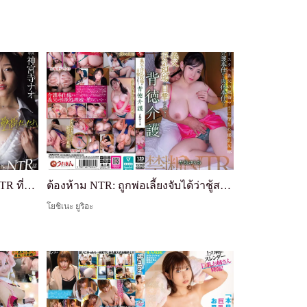
"Your Wife Was the Best" เรื่อง NTR ที่ไม่คาดคิด เขียนบนจดหมายลาออกของพนักงานใหม่ที่ลาออกหลังจาก 3 เดือน โดย Jinguuji Nao
ต้องห้าม NTR: ถูกพ่อเลี้ยงจับได้ว่าชู้สาว... การดูแลที่ผิดศีลธรรม
โยชิเนะ ยูริอะ