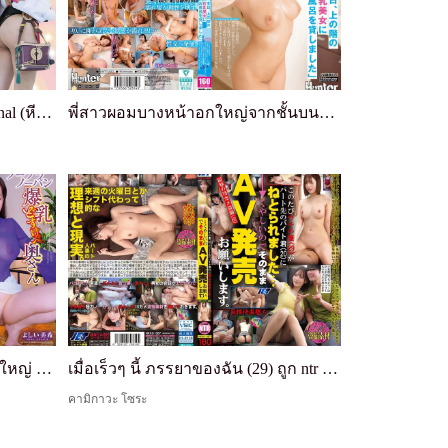
สารคดีการสอด 2 รูพร้อมกัน [Anal (หี) Insertion SEX]: ฉวยโอกาสจากความไร้เดียงสาของคอสเพลย์สาวสวยชนบท จากประสบการณ์เย็ดตูดครั้งแรกไปจนถึงรุมเย็ด 6P ที่รูทุกแห่งถูกยัด, 7 เล่มยักษ์
พี่สาวผอมบางหน้าอกใหญ่จากชั้นบนปรากฏตัว! "วันนี้ฉันยืมห้องน้ำให้กับสาวหน้าอกใหญ่จากชั้นบน" ดูเหมือนว่าห้องน้ำในห้องของเธอเสีย ดังนั้นเมื่อฉันช่วยเธอ เธอให้ฉันมีเซ็กส์รุนแรงกับเธอทันทีหลังอาบน้ำ ยังเปียกชุ่ม ช่วงบ่ายที่เหตุผลของฉันก็พังทลายเช่นกัน
ไม่ใส่เสื้อใน ไม่ใส่กางเกงใน นมใหญ่ เมียหื่น: เรื่องราวของเมียเพื่อนบ้านที่ยั่วฉันด้วยการไม่ใส่เสื้อใน ไม่ใส่กางเกงใน หีที่เงี่ยน และร่างกายที่เย้ายวน
เมื่อเร็วๆ นี้ ภรรยาของฉัน (29) ถูก ntr โดยหนุ่มพาร์ทไทม์ (20) ที่ทำงานของเธอ... → มันน่าหงุดหงิดมาก ดังนั้นโปรดปล่อยมันออกมาเป็นหนังโป๊ (NKKD-367)
คามิกาวะ โซระ