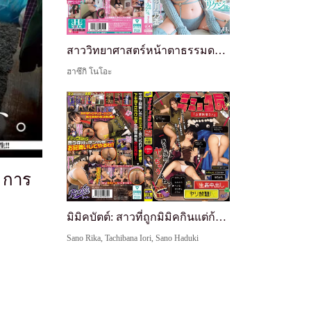
สาววิทยาศาสตร์หน้าตาธรรมดา มีหน้าม้าปิดตาและหน้าอกมหึมา ผู้ซ่อนความชอบทางเพศที่ผิดปกติสุดขีดและล่อลวงคุณด้วยการคอสเพลย์ย้อนกลับ
ฮาซึกิ โนโอะ
 การ
มิมิคบัตต์: สาวที่ถูกมิมิคกินแต่ก้นโผล่เต็มๆ ถูกเย็ดจากด้านหลังแบบไม่ใส่ถุงไม่จำกัดแตกใน!
Sano Rika, Tachibana Iori, Sano Haduki