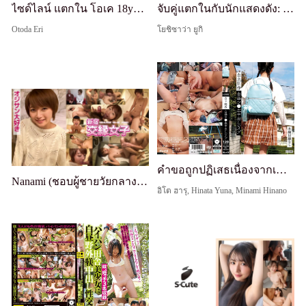
ไซด์ไลน์ แตกใน โอเค 18yo: นักเรียนเก่งยอมแตกในเพื่อการศึกษาที่สูงขึ้น - Onda Erin
จับคู่แตกในกับนักแสดงดัง: โยชิซาวะ โทโมกิ
Otoda Eri
โยชิซาว่า ยูกิ
คำขอถูกปฏิเสธเนื่องจากเนื้อหาที่เกี่ยวข้องกับผู้เยาว์
Nanami (ชอบผู้ชายวัยกลางคน)
อิโต ฮารุ, Hinata Yuna, Minami Hinano