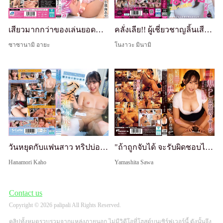
เสียวมากกว่าของเล่นยอดนิยม!? เลียหีแบบดูดคลิตอริส อายะ โคนามิ
คลั่งเลีย!! ผู้เชี่ยวชาญลิ้นเสียว - สาวไซด์ไลน์ OL เลียทั่วร่างด้วยลิ้นงู - Nogi Jun'ai
ซาซานามิ อายะ
โนงาวะ มินามิ
วันหยุดกับแฟนสาว ทริปบ่อน้ำพุร้อนที่เราร่วมรักอย่างเร่าร้อนจนไม่อยากกลับบ้าน นัตสึโฮ ฮานาโมริ
"ถ้าถูกจับได้ จะรับผิดชอบไหม...?" เทคนิคที่ประณีตที่แทบหลีกเลี่ยงการสัมผัสควย! สาวสวยเรียบร้อยนมใหญ่ที่ทำให้ผู้ชายคลั่งด้วยการนวดกระปู๋แกล้งๆ สุดท้ายสามารถเย็ดสดได้หลังจากนัดสามครั้ง Sawa Yamashita
Hanamori Kaho
Yamashita Sawa
Contact us
Copyright © 2026 palipali All Rights Reserved.
คลิปทั้งหมดรวบรวมจากแหล่งภายนอก ไม่มีวิดีโอที่โฮสต์บนเซิร์ฟเวอร์นี้ ดังนั้นจึง