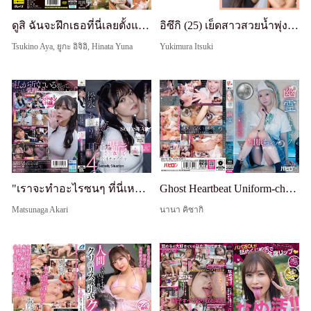
ดูสิ ฉันจะฝึกเธอที่นี่เลยตั้งแต่ตอนนี้ "เอ๊ะ ไม่! ทำแบบนี้ข้างนอกมันโหดร้ายเกินไป!" เซ็กส์แตกในกลางแจ้งตอนกลางวันกับสาวชนบทหีสวยโกนเกลี้ยง
อิซึกิ (25) เย็ดสาวสวยน้ำพุ่งแตกใน
Tsukino Aya, ยูกะ อิจิอิ, Hinata Yuna
Yukimura Itsuki
"เราจะทำอะไรซนๆ ที่นี่เหรอ..?" 4 สถานการณ์ลับๆ แสนหวานที่ถูกยั่วยุด้วยเสียงกระซิบหวานๆ จากเสียงปีศาจน้อยของ Akari Matsunaga ที่ทำให้ควยคุณแข็งแกร่งเพียงแค่จากเสียงของเธอ [บันทึกเสียง binaural (มุมมองเต็ม)]
Ghost Heartbeat Uniform-chan ซีซั่น 10 KinaNa
Matsunaga Akari
นานา คิซากิ