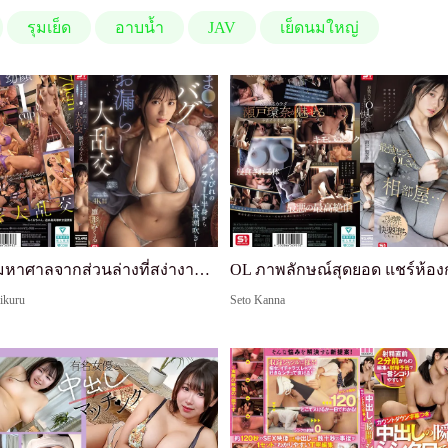
รุมเย็ด
อาบน้ำ
JAV
เย็ดนมใหญ่
น้ำแตกมหาศาลจากส่วนล่างที่สง่างามด้วยเอวสุดขีด! หีรั่วในรุมเย็ดใหญ่ มิคุรุ ฮินากาตะ
ikuru
Seto Kanna