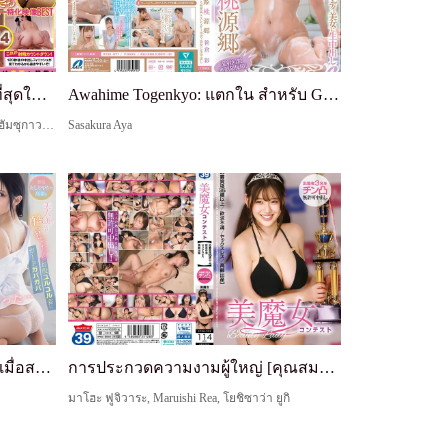
แก้ไขจาก 2 นาทีก่อนแตก (ง่ายที่สุดในการชักว่าวด้วยการแสดงตัวอย่างการแตก! วิดีโอที่เน้นการชักว่าวที่ดีที่สุดพร้อมคำบรรยายใต้ภาพนับถอยหลังเพื่อซิงค์กับช่วงเวลาที่แตกใน)
Awahime Togenkyo: แตกใน สำหรับ G-Cup สาวสูงผอมสวย อายะ ทาเคคุระ
อาราย ริมะ, ฮิเมซากิ ฮานะ, นัตสึกิ มารอน, ฮัมซุกาวะ มินามิ, โนโซมิ อิชิฮาระ, จินกูจิ นาโอะ, ฮินาตะ ยูระ, นาคามายะ ฟูมิกะ, อิจิกะ มัตสึโมโตะ, โทมิยาสึ เรโอนา
Sasakura Aya
รออะไร เราสามารถเย็ดกันได้!! เมื่อสาว OL ที่ปกติเรียบร้อย สวยจนเข้าถึงยาก ดื่มเหล้า ระวังตัวลดลง และหีหลวม ฉันตื่นเต้นมาก เข้าสู่โซนพลังมหาศาลที่ควยไม่ยอมอ่อน (แม้ตัวเองก็แปลกใจ) และเราทำกันทั้งคืน... ไม ฟูจิซากิ
การประกวดความงามผู้ใหญ่ [คุณสมบัติ: 35+, หงุดหงิดทางเพศ, ไม่มีเซ็กส์, คลอดบุตรตอนอายุมาก] แตกในผู้เข้าแข่งขัน 3 คนโดยไม่ได้รับอนุญาต
มาโฮะ ฟูจิวาระ, Maruishi Rea, โยชิซาว่า ยูกิ