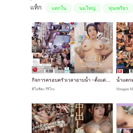
แท็ก
แตกใน
นมใหญ่
หุ่นเพรียว
กิจการครอบครัวเวลาอาบน้ำ ~ตั้งแต่พี่ชายมาอยู่ด้วย ภรรยาที่ชอบอาบน้ำของฉันก็ใช้เวลาอาบน้ำนานขึ้น...~ รีริโกะ คิโนชิตะ
คิโนชิตะ ริริโกะ
Hinagata M