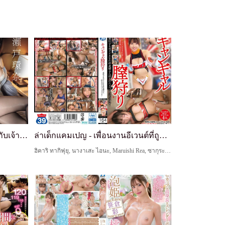
OL ภาพลักษณ์สุดยอด แชร์ห้องกับเจ้านายวัยกลางคนที่เธอเกลียดตายระหว่างทริปธุรกิจ... แต่ไม่คาดคิดจะเสียวซ่านจากการคุกคามทางเพศสุดขีด! คันนะ เซโตะ
ล่าเด็กแคมเปญ - เพื่อนงานอีเวนต์ที่ถูกทำให้บ้าไปด้วยการเสร็จและถูกทำให้เสื่อมเสียด้วยน้ำอสุจิที่โหดร้าย
ฮิคาริ ทากิฟุยุ, นางาเสะ ไอนะ, Maruishi Rea, ซากุระ มาฮิ