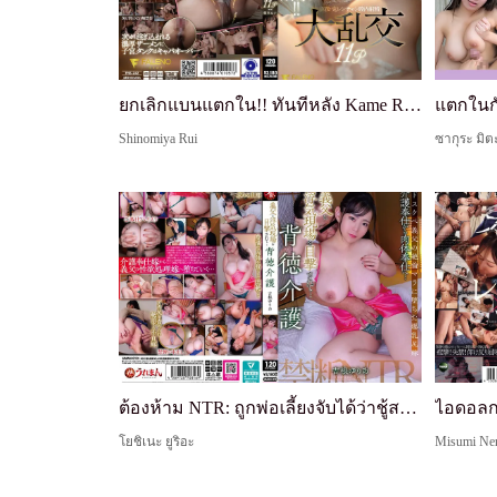
ยกเลิกแบนแตกใน!! ทันทีหลัง Kame Renchan แตกใน รวมเย็ด 11P Rui Sasamiya
แตกในกั
Shinomiya Rui
ซากุระ มิต
ต้องห้าม NTR: ถูกพ่อเลี้ยงจับได้ว่าชู้สาว... การดูแลที่ผิดศีลธรรม
โยชิเนะ ยูริอะ
Misumi Ne