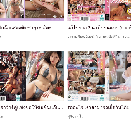
บนักแสดงดัง ซากุระ มิตะ
ะ
ไอดอลกราวัวร์คู่แข่งขอให้ข่มขืนแก้แค้นเพราะอิจฉาความงามที่ล้นหลามและสไตล์ที่สมบูรณ์แบบ: ราชินีกราวัวร์สวย มิตสึสึมิ เนเน่ ถูกแอบดูและรุมเย็ดในชุดว่ายน้ำลามกระหว่างการถ่ายวิดีโอภาพ
ne
ฟูจิซาคุ ไม