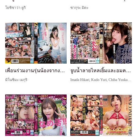
โยชิซาว่า ยูกิ
ซากุระ มิตะ
เพื่อนร่วมงานรุ่นน้องจากงานพาร์ทไทม์ของฉัน เมกุริ มิโนชิมะ ชวนฉันไปขับรถ แล้วเราก็ไปลงที่โรงแรมเลิฟโฮเทล เพราะไม่อยากให้แฟนใหม่คิดว่าฉันผิดเพี้ยน... ด้วยความอยากรู้อยากเห็น ฉันเลยลองออมควยครั้งแรก ติดใจรสน้ำเชื้อ แล้วกลืนลงไปและถูกแตกในหลายครั้งจนถึงกลางค
จูบน้ำลายไหลเยิ้มและอมควยกลืนน้ำอสุจิ (ECB-170)
มิโนชิมะ เมกุริ
Imada Hikari, Kudo Yuri, Chiba Yuuka, อามามิยะ โมนา, Tsukamoto Saya, Nijimura Yumi, Shibamata Shiho, Nagimiya Yukino