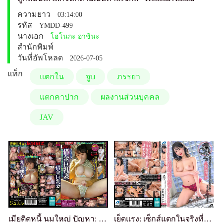
ความยาว
03:14:00
รหัส
YMDD-499
นางเอก
โฮโนกะ อาชินะ
สำนักพิมพ์
วันที่อัพโหลด
2026-07-05
แท็ก
แตกใน
จูบ
ภรรยา
แตกคาปาก
ผลงานส่วนบุคคล
JAV
เมียติดหนี้ นมใหญ่ ปัญหา: ริโกะ ฟูจิซากิ
เย็ดแรง: เซ็กส์แตกในจริงที่ขับเคลื่อนด้วยสัญชาตญาณ เราต่างแสวงหากันอย่างจริงจัง - ยูอิกะ โอโนซากะ