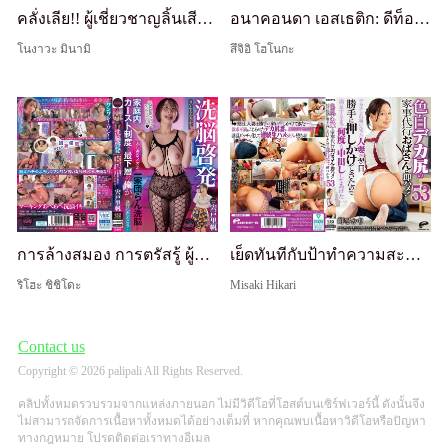
คลั่งเลีย!! ผู้เชี่ยวชาญลิ้นเสียว - สาวไซด์ไลน์ OL เลียทั่วร่างด้วยลิ้นงู - Nogi Jun'ai
อนาคอนดา เอสเธติก: ดีท็อกซ์อัณฑะด้วยการรักษาลิ้นงูเหนียวเหนอะเพื่อปล่อยความปรารถนา - ระเบิดถังน้ำอสุจิ เอสเธติกผู้ชาย โฮโนกะ สึจิอิ
โนงาวะ มินามิ
สึจิอิ โฮโนกะ
การล้างสมอง การตรัสรู้ ผู้ทำลายจิตใจ: ในฐานะผู้ต่ำที่สุดในระบบวรรณะครอบครัว ฉันได้ดำเนินการล้างสมองครอบครัวด้วยแว่นตาลึกลับ... ฮิเมโด ริฮาคุ
เย็ดทันทีกับป้าทำความสะอาดผิวขาวก้นใหญ่! เมียติดควยใหญ่บุกมาหาโดยไม่ได้รับเชิญวันรุ่งขึ้น ฉันเลยแตกในเธอหลายรอบจนพอใจ 53 ฮิคาริ มิเนะ
ริโฮะ ชิชิโดะ
Misaki Hikari
Contact us
Copyright © 2026 palipali All Rights Reserved.
คลิปทั้งหมดรวบรวมจากแหล่งภายนอก ไม่มีวิดีโอที่โฮสต์บนเซิร์ฟเวอร์นี้ ดังนั้นจึง
ไม่สามารถจัดการเนื้อหาทั้งหมดได้อย่างเต็มที่ หากคุณพบเนื้อหาวิดีโอหรือปัญหา
ทางกฎหมาย โปรดติดต่อเราทางอีเมล