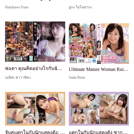
Harukawa Yuno
ยูกะ โอโนซากะ
พ่อตา คุณคิดอย่างไรกับฉัน? มิยู โอโทริ
Ultimate Mature Woman Ruins You with Obscene Dirty Talk and Scenarios - The Best Complete POV Jerk-Off Masturbation Support - Reimi Mitsuhashi
เมอิสะ คาวาคิตะ
Saeki Remi
จับคู่แตกในกับนักแสดงดัง: โยชิซาวะ โทโมกิ
แตกในกับนักแสดงดัง ซากุระ มิตะ