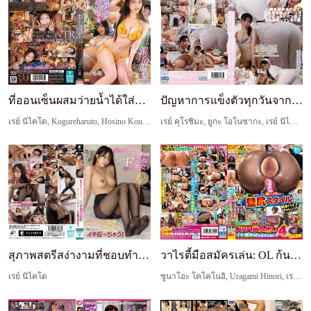
ที่ออนเซ็นผสมว่ายน้ำได้ใส่ชุดว่ายน้ำ ฉันพบวิดีโอท...
ปัญหาการแข็งตัวทุกวันจากกางเกงในรัดรูปโปร่งใสที่ก...
เรย์ นิไคโด, Kogureharuto, Hosino Kou, Rabitto Kento
เรย์ คุโรชิมะ, ยูกะ โอโนซากะ, เรย์ นิไคโด
สุภาพสตรีสง่างามที่ชอบทำให้ผู้ชายพึงพอใจ สาวสวยหน...
วาไรตี้มือสมัครเล่น: OL ก้นใหญ่บนถนนเท่านั้น! พลา...
เรย์ นิไคโด
ซูนาโอะ โคโคโนอิ, Uragami Hinori, เรย์ นิไคโด