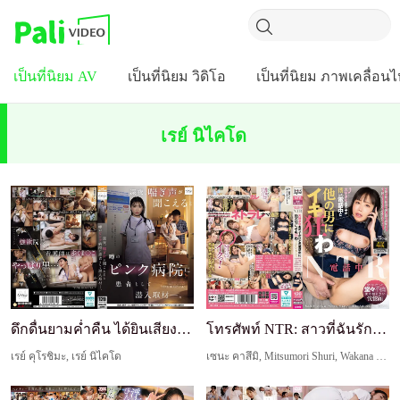
เป็นที่นิยม AV
เป็นที่นิยม วิดิโอ
เป็นที่นิยม ภาพเคลื่อน
เรย์ นิไคโด
ดึกดื่นยามค่ำคืน ได้ยินเสียงครางครวญ ฉันแฝงตัวเข้...
โทรศัพท์ NTR: สาวที่ฉันรักถูกชายอื่นทำให้เสียวจนเ...
เรย์ คุโรชิมะ, เรย์ นิไคโด
เซนะ คาสึมิ, Mitsumori Shuri, Wakana Reika, Morinaga Iroha, Nishio Marina, เรย์ นิไคโด, ฮิตานะ ฮิคาเกะ