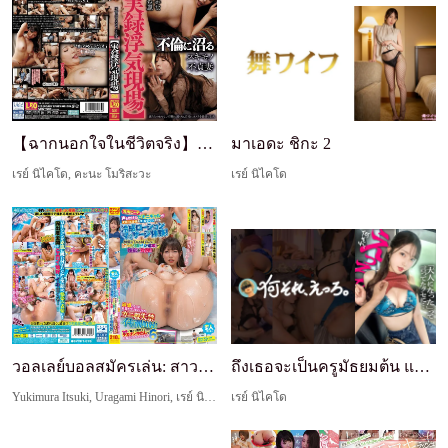
【ฉากนอกใจในชีวิตจริง】เมียร่านจมดิ่งในชู้สาว
มาเอดะ ชิกะ 2
เรย์ นิไคโด, คะนะ โมริสะวะ
เรย์ นิไคโด
วอลเลย์บอลสมัครเล่น: สาวบิกินี่เจอทักที่หาดโชนัน ...
ถึงเธอจะเป็นครูมัธยมต้น แต่พอควยถูกจับปุ๊บ เธอก็เ...
Yukimura Itsuki, Uragami Hinori, เรย์ นิไคโด
เรย์ นิไคโด