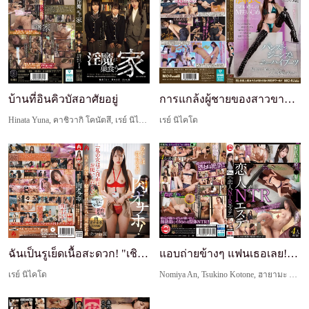
บ้านที่อินคิวบัสอาศัยอยู่
การแกล้งผู้ชายของสาวขายาว: ถุงน่อง ผ้ายีนส์ และรอ...
Hinata Yuna, คาชิวากิ โคนัตสึ, เรย์ นิไคโด, 細田あつし, โจ โอชิมะ
เรย์ นิไคโด
ฉันเป็นรูเย็ดเนื้อสะดวก! "เชิญใช้รูของฉันได้ตามสบ...
แอบถ่ายข้างๆ แฟนเธอเลย!! คนรัก NTR เอสเธติก vol.2
เรย์ นิไคโด
Nomiya An, Tsukino Kotone, ฮายามะ ซายูริ, เรย์ นิไคโด