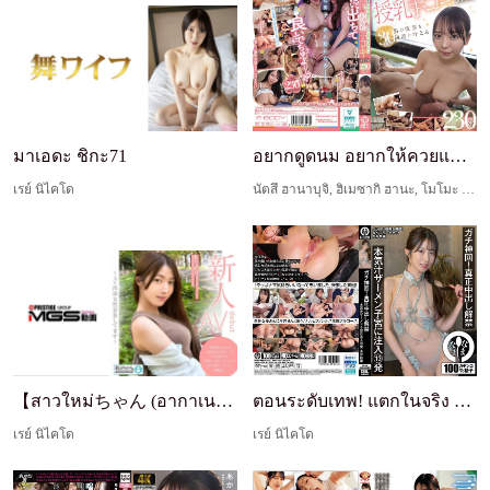
มาเอดะ ชิกะ71
อยากดูดนม อยากให้ควยแตก 30 ดารานมใหญ่ ร่วมกันสนอง...
เรย์ นิไคโด
นัตสึ ฮานาบุจิ, ฮิเมซากิ ฮานะ, โมโมะ มินามิ, ฟุคาดะ ยูริ, คิโยมิยะ เรไน, Riri Haruka, มากิ เคียวโกะ, ลีโอน่า ฟูจิซากิ, ทาคิกาวะ เอริ, เรย์ นิไคโด
【สาวใหม่ちゃん (อากาเนะ: 24 ปี)】~ถ่ายแบบทดลองสั้นๆ~ ...
ตอนระดับเทพ! แตกในจริง แบนยกเลิก - 13 ช็อตน้ำเชื้...
เรย์ นิไคโด
เรย์ นิไคโด