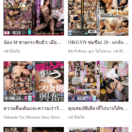
น้อง M ชายกระซิบยั่ว: เมียสาวถูกสามีหื่นฝึกย้อนกล...
OB/GYN ข่มขืน! 29 - แกล้งทำเป็นการรักษาสำหรับเมีย...
เรย์ นิไคโด
มิซากิ คันนะ, ยูกะ โอโนซากะ, เรย์ นิไคโด
ความตื่นเต้นและความเร่าร้อนจากการลักหลับผู้หญิงขณ...
คุณสมบัติเดียวที่ไถ่บาปได้ของพนักงานใหม่ที่แต่งงา...
Wakatsuki Yui, Mitsumori Shuri, Morinaga Iroha, Nishio Marina, Masiro Huwari, เรย์ นิไคโด, คาโตะ ซึบากิ
เรย์ นิไคโด