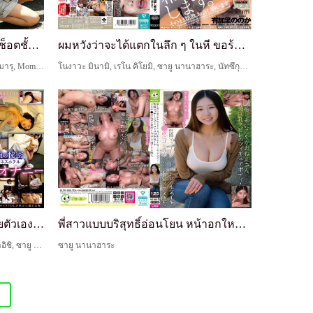
โชว์รูมรถหรู สาวพนักงานสวย ช็อตชั้นในดิบๆ ในท้ายร...
ผมหวังว่าจะได้แตกในลึก ๆ ในหี ขอร้องให้อนุญาตให้ผ...
ซายู นานาฮาระ, นิทาโดริ ฮินะ, มิไร นากามารุ, Momose Himari
โนงาวะ มินามิ, เรโน คิโยมิ, ซายู นานาฮาระ, นัทซึกุริ ริโอ, ฮารุโนะ อันโดะ, วากามิยะ ฮาซึกิ, ยูคาริ โนโนกะ, ไอโนะ เร
ความลับของพนักงานหญิง: ช่วยตัวเองแบบไร้การป้องกัน...
พี่สาวแบบบริสุทธิ์อ่อนโยน หน้าอกใหญ่สวยงามและรูปร...
มือสมัครเล่น, ซาโตเนะ ฮิอิรางิ, นางิสะ ชิราอิชิ, ซายู นานาฮาระ, Mii Mikana, โฮชินากะ โคโคมิ, Momose Himari, คุรากิ ชิโอริ, Sasaki Kanna, เซร่า คุวาฮาระ
ซายู นานาฮาระ