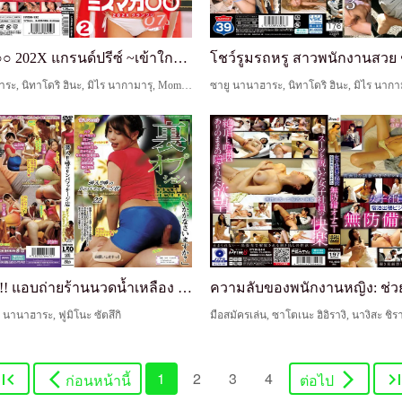
มิสแม็ก ○○ 202X แกรนด์ปรีซ์ ~เข้าใกล้ความฝันใหญ่ข...
ซายู นานาฮาระ, นิทาโดริ ฮินะ, มิไร นากามารุ, Momose Himari
แทรกซึม!! แอบถ่ายร้านนวดน้ำเหลือง 22 "สนใจบริการล...
ู นานาฮาระ, ฟูมิโนะ ซัตสึกิ
1
2
3
4
ก่อนหน้านี้
ต่อไป