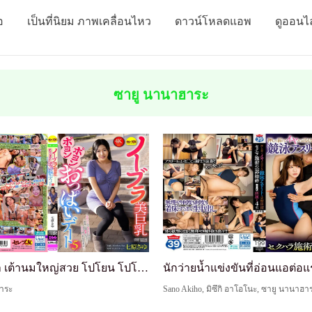
อ
เป็นที่นิยม ภาพเคลื่อนไหว
ดาวน์โหลดแอพ
ดูออนไ
ซายู นานาฮาระ
ไม่ใส่บรา เต้านมใหญ่สวย โปโยน โปโยน ออปปาย วัน 5 ...
าระ