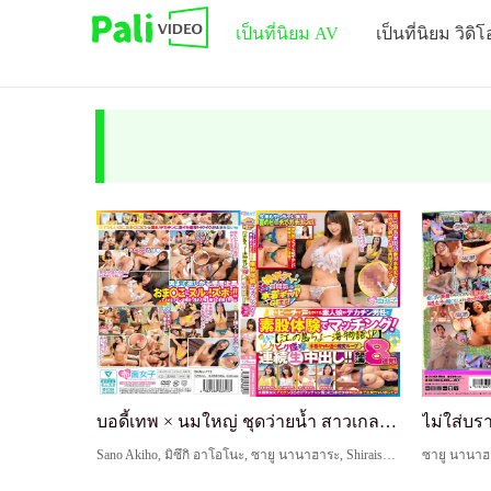
เป็นที่นิยม AV
เป็นที่นิยม วิดิโ
บอดี้เทพ × นมใหญ่ ชุดว่ายน้ำ สาวเกล GET! สาวสมัคร...
Sano Akiho, มิซึกิ อาโอโนะ, ซายู นานาฮาระ, Shiraishi Kanna
ซายู นานาฮ