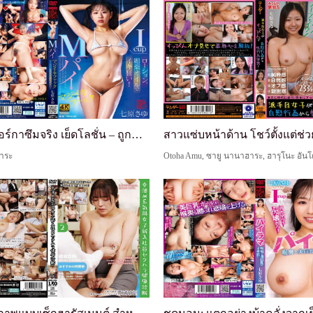
M-Cup ออร์กาซึมจริง เย็ดโลชั่น – ถูกขับให้คลั่งโด...
าระ
Otoha Amu, ซายู นานาฮาระ, ฮารุโนะ อัน