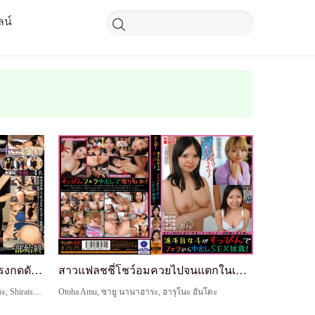
ลน์
นักว่ายน้ำแข่งขันที่อ่อนแอต่อแรงกดดันและไม่สามารถ...
สาวแฟลชชี่โชว์อมควยไปจนแตกในเซ็กส์แบบไม่แต่งหน้า!
Sano Akiho, มิซึกิ อาโอโนะ, ซายู นานาฮาระ, Shiraishi Kanna
Otoha Amu, ซายู นานาฮาระ, ฮารุโนะ อันโดะ