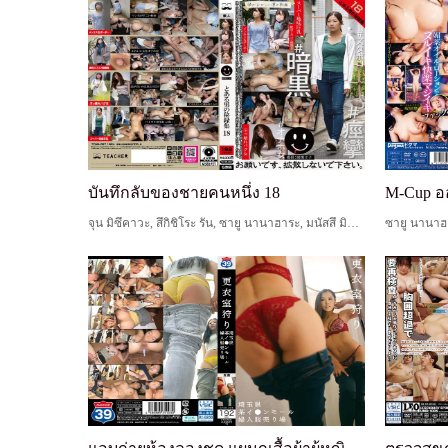
บันทึกลับของชายคนหนึ่ง 18
จุน มิซึคาวะ, สึกิชิโระ รัน, ซายู นานาฮาระ, มนัสสึ มิซากิ
ซายู นานาฮ