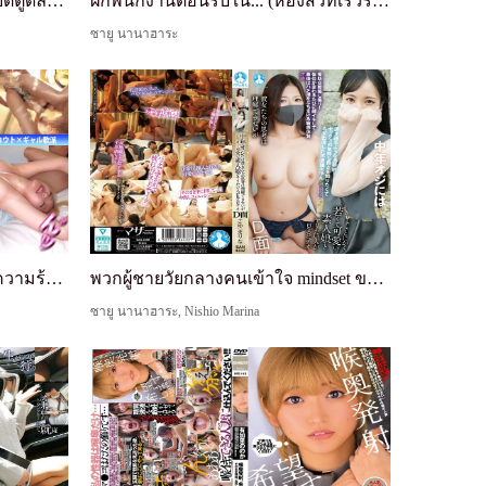
ชุดนอน: แตกอย่างบ้าคลั่งจากเย็ดตูดลึกๆ และนมใหญ่ส...
ฝึกพนักงานต้อนรับใน... (ห้องสวีทเร็วราวสายฟ้าแลบ)...
ซายู นานาฮาระ
[เย็ดโปร่งแสงกลางฤดูร้อน] ไล่ความร้อนตูดแผดเผา! ต...
พวกผู้ชายวัยกลางคนเข้าใจ mindset ของแฟนหนุ่มไม่ได...
ซายู นานาฮาระ, Nishio Marina