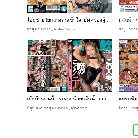
ไอ้ผู้ชายวัยกลางคนเข้าใจวิธีคิดของผู้หญิงไม่ได้ แ...
ซายู นานาฮาระ, Nishio Marina
เมียบ้านคนนี้ กระต่ายน้อยกลืนน้ำว่าวของผม (NLD-02...
มิซูมิ ซากิ, ซายู นานาฮาระ, อุริวกิ ซาระ
อิทสึวะ, ซาย