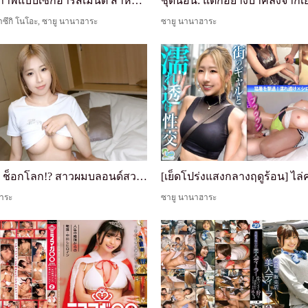
ตรวจสุขภาพแบบเซ็กฮารัสเมนต์ สำหรับสาวพนักงานใหม่ข...
 ฮาซึกิ โนโอะ, ซายู นานาฮาระ
ซายู นานาฮาระ
นม I-Cup ช็อกโลก!? สาวผมบลอนด์สวยมาซอกิสต์ แตกไม่...
าระ
ซายู นานาฮาระ