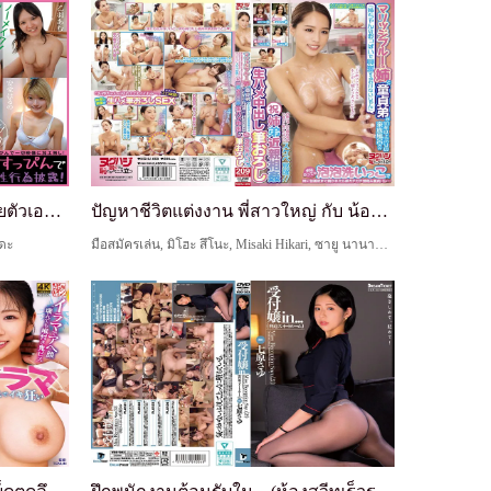
สาวแซ่บหน้าด้าน โชว์ตั้งแต่ช่วยตัวเองยันเย็ด!
ปัญหาชีวิตแต่งงาน พี่สาวใหญ่ กับ น้องชายซิง อาบน้...
โดะ
มือสมัครเล่น, มิโฮะ สึโนะ, Misaki Hikari, ซายู นานาฮาระ, Hirata Tsukasa, Rodan Huzi, Katikati Yamada