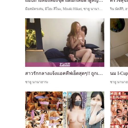
แอบถ่ายห้องลองชุด แผนกเสื้อผ้าผู้หญิง อิออน มอลล์...
มือสมัครเล่น, มิโฮะ สึโนะ, Misaki Hikari, ซายู นานาฮาระ
ริน นัตสึกิ,
สาวรักกลางแจ้งแอคทีฟเย็ดสุดๆ!! ถูกเล่นของเล่นกับค...
ซายู นานาฮาระ
ซายู นานาฮ