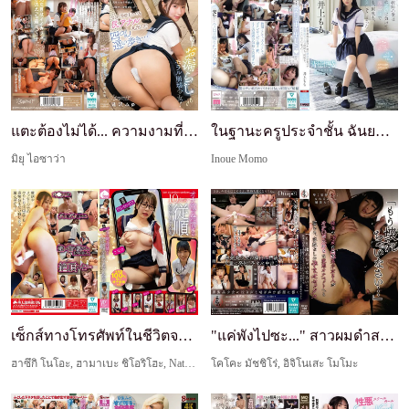
แตะต้องไม่ได้... ความงามที่เข้าถึงไม่ได้นั้น สาวท...
ในฐานะครูประจำชั้น ฉันยอมจำนนต่อการยั่วยุของนักเร...
มิยุ ไอซาว่า
Inoue Momo
เซ็กส์ทางโทรศัพท์ในชีวิตจริง: สาวเชื่อฟัง 10 คนเง...
"แค่พังไปซะ..." สาวผมดำสวยบริสุทธิ์อายุ 18 ปีสองค...
ฮาซึกิ โนโอะ, ฮามาเบะ ชิโอริโฮะ, Natuzora Rika, Shirayuki Mizuki, เรกะ ทาเคดะ, อาคาริ มินาเสะ, โฮโนกะ อาชินะ, โคซากะ ฮิมาริ, นิชิโมโตะ ฮารุมิ, คาชิวากิ โคนัตสึ
โคโคะ มัชชิโร่, อิจิโนเสะ โมโมะ