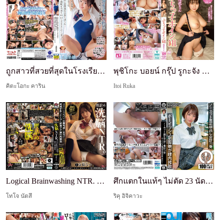
ถูกสาวที่สวยที่สุดในโรงเรียน—นักเรียนหญิงที่มีร่า...
พุชิโกะ บอยน์ กรุ๊ป รูกะจัง อิโตอิ รูกะ
คิตะโอกะ คาริน
Itoi Ruka
Logical Brainwashing NTR. การประหารสาธารณะด้วยรีโ...
ศึกแตกในแท้ๆ ไม่ตัด 23 นัด - สาวคาชุดนักเรียนเด็ก...
โทโจ นัตสึ
ริคุ อิจิคาวะ