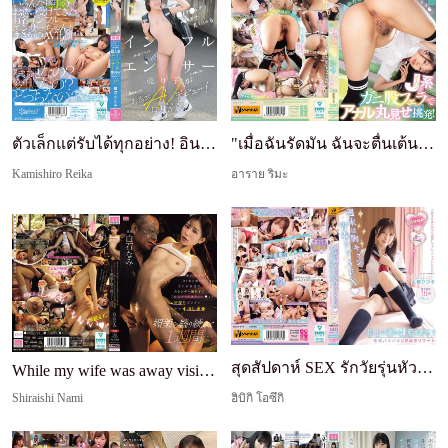
ตัวเล็กแต่รับได้ทุกอย่าง! อินฟลูเอนเซอร์ขายของยอด...
"เมื่อฉันรัดมัน ฉันจะตื่นเต้นและรูตูดของฉันกระตุก...
Kamishiro Reika
อาราย ริมะ
สุดสัปดาห์ SEX รักวัยรุ่นหัวใจเต้นแรง: ใส่คาชุดนั...
While my wife was away visiting her family, I kep...
Shiraishi Nami
ฮิบิกิ โอซึกิ