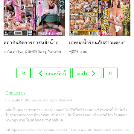
สถาบันจัดการการหลั่งน้ำอสุจิด้วยการชักว่าวของสลัต...
เดทบ่อน้ำร้อนกับสาวแต่งงานนมใหญ่: สาวกินเนื้อที่ม...
อาโม คาโนะ, มินัทซึกิ ฮิคารุ, Yamashita Miyu, นัตสึคาว่า อายูมิ, Tsukino Kotone
ฟุคิอิชิ เรนะ
ก่อนหน้านี้
ต่อไป
Contact us
Copyright © 2026 palipali All Rights Reserved.
คลิปทั้งหมดรวบรวมจากแหล่งภายนอก ไม่มีวิดีโอที่โฮสต์บนเซิร์ฟเวอร์นี้ ดังนั้นจึง
ไม่สามารถจัดการเนื้อหาทั้งหมดได้อย่างเต็มที่ หากคุณพบเนื้อหาวิดีโอหรือปัญหา
ทางกฎหมาย โปรดติดต่อเราทางอีเมล
All clips are collected from external sources. There is no video hosted on this server, so