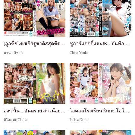
[ถูกซื้อโดยเกียรูซาดิสสุดขีด] "เฮ้ รสชาติของน้ำเง...
ชูการ์แดดดี้และJK - บันทึกของJK ที่ดูสุภาพเรียบร้...
นานา คิซากิ
Chiba Yuuka
ลุงๆ นั้น... อันตราย สาวน้อยที่ไม่รู้เรื่องถูกแตก...
ไอดอลโรงเรียน ริกกะ โอโนะ ที่ให้คุณแตกใส่หน้าอีกค...
มิโอะ มัตสึโอกะ
โอโนะ ริกกะ