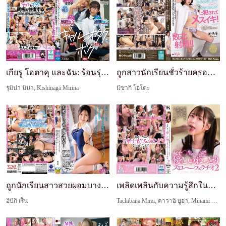
เกียรู โอตาคุ และฉัน: ร้อนรุ่มเต็มที่ในช่วงปิดเทอ...
ถูกสาวนักเรียนชั่วร้ายครอบงำและทำให้เสร็จเหมือนผู...
รุมิน่า มินา, Kishinaga Mirina
มิซากิ โอโตะ
ถูกนักเรียนสาวสวยผอมบางที่ได้รับความนิยมสูงสุดในโ...
เพลิดเพลินกับความรู้สึกในปากเท่านั้นโดยไม่ใช้มือ ...
ฮิบิกิ เร็น
Tachibana Mirai, คาวาอิ ยูอา, Minami Hinano, โฮชิโนะ นัทซึกิ, ฮิคารุ มิยานิชิ